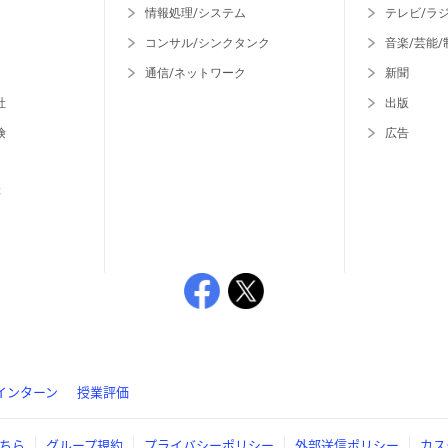
情報処理/システム
テレビ/ラ
コンサル/シンクタンク
音楽/芸能/
通信/ネットワーク
新聞
社
出版
険
広告
等
インターン
授業評価
ちら
グループ規約
プライバシーポリシー
外部送信ポリシー
カス