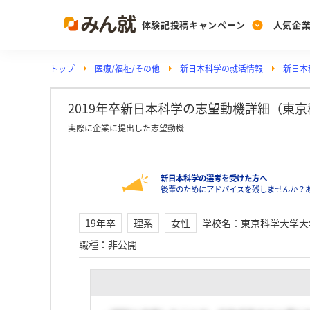
体験記投稿キャンペーン
人気企
トップ
医療/福祉/その他
新日本科学の就活情報
新日本
Post
Ranking
PickUp
投稿する
ランキングを見る
注目の企業特集
2019年卒新日本科学の志望動機詳細（東
実際に企業に提出した志望動機
Vote
新日本科学の選考を受けた方へ
投票する
後輩のためにアドバイスを残しませんか？
動画で知ろう！業界・
19年卒
理系
女性
学校名
：
東京科学大学大
職種
：
非公開