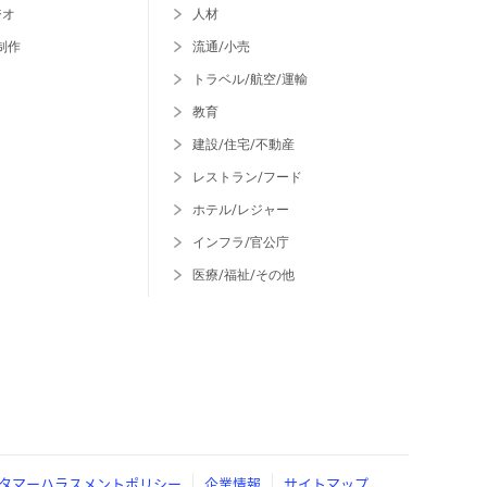
ジオ
人材
制作
流通/小売
トラベル/航空/運輸
教育
建設/住宅/不動産
レストラン/フード
ホテル/レジャー
インフラ/官公庁
医療/福祉/その他
タマーハラスメントポリシー
企業情報
サイトマップ