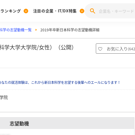
業ランキング
注目の企業・IT/DX特集
科学の志望動機一覧
2019年卒新日本科学の志望動機詳細
注目の企業特集
みんなのIT業界新卒就職人気企業ランキング
みんな
[27卒] 本選考体験記投稿キャンペーン
28卒 注目企業特集
27卒 注目企業特集
みんなのDX企業就職ブランド調査
京科学大学大学院/女性）（公開）
お気に入り
(
64
注目のIT・DX企業特集
28卒 IT・DX企業特集
27卒 IT・DX企業特集
28卒
みんなのIT業界新卒就職人気企業ランキング
みんな
あなたの就活体験は、これから新日本科学を志望する後輩へのエールになります！
企業研究
学院
志望動機