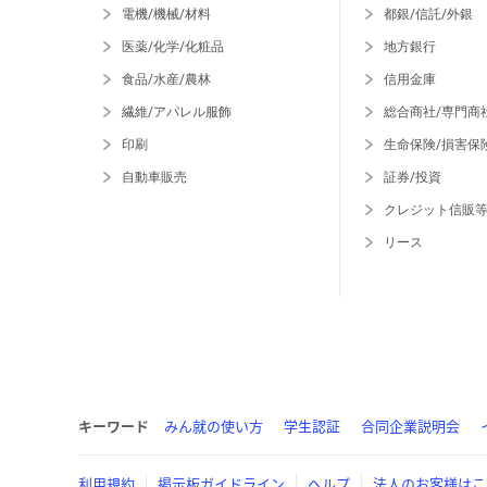
電機/機械/材料
都銀/信託/外銀
医薬/化学/化粧品
地方銀行
食品/水産/農林
信用金庫
繊維/アパレル服飾
総合商社/専門商
印刷
生命保険/損害保
自動車販売
証券/投資
クレジット信販
リース
キーワード
みん就の使い方
学生認証
合同企業説明会
利用規約
掲示板ガイドライン
ヘルプ
法人のお客様はこ