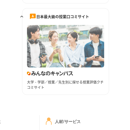
日本最大級の授業口コミサイト
大学・学部／授業／先生別に探せる授業評価クチ
コミサイト
ミ
人材/サービス