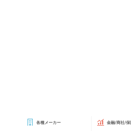
各種メーカー
金融/商社/保