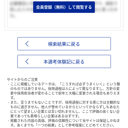
企業理念に共感したから。人と関わることが好きで、病気で
会員登録（無料）して閲覧する
苦しむ人々を助けたい、という思いが叶えられると思ったか
ら。
検索結果に戻る
本選考体験記に戻る
サイトからのご注意
ここに掲載しているデータは、「こうすれば必ずうまくいく」という類
のものではありません。採用過程は人によって異なりますし、方針の変
更や採用担当者が変わることで前年と大幅に変更される場合もありえま
す。
また、言うまでもないことですが、採用過程に対する感じ方は主観的な
ものに過ぎません。他人が誉めているからといってかならずしもあなた
にとって望ましい企業とは言い切れませんし、ここで評価の高くない企
業であっても素晴らしい企業はあるはずです。
掲載された内容の真偽、評価の信頼性について当サイトは保証しかねま
す。あくまでも「一つの結果」として参考程度にとどめてください。