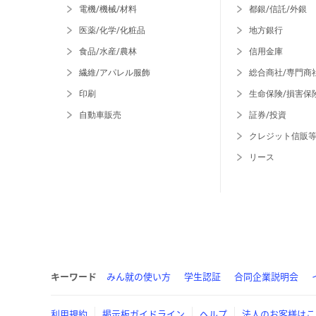
電機/機械/材料
都銀/信託/外銀
医薬/化学/化粧品
地方銀行
食品/水産/農林
信用金庫
繊維/アパレル服飾
総合商社/専門商
印刷
生命保険/損害保
自動車販売
証券/投資
クレジット信販
リース
キーワード
みん就の使い方
学生認証
合同企業説明会
利用規約
掲示板ガイドライン
ヘルプ
法人のお客様はこ