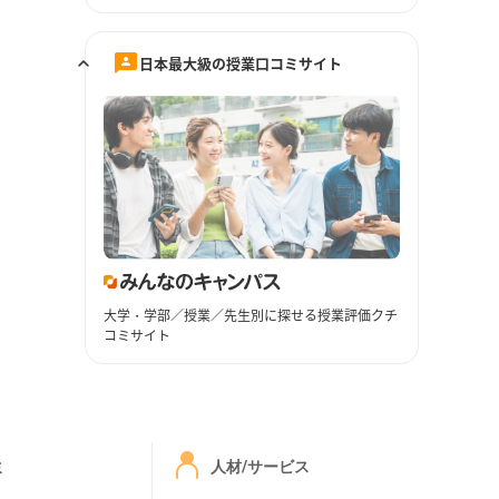
日本最大級の授業口コミサイト
大学・学部／授業／先生別に探せる授業評価クチ
コミサイト
ミ
人材/サービス