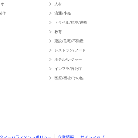
ジオ
人材
制作
流通/小売
トラベル/航空/運輸
教育
建設/住宅/不動産
レストラン/フード
ホテル/レジャー
インフラ/官公庁
医療/福祉/その他
タマーハラスメントポリシー
企業情報
サイトマップ