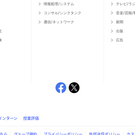
情報処理/システム
テレビ/ラ
コンサル/シンクタンク
音楽/芸能/
通信/ネットワーク
新聞
社
出版
険
広告
等
インターン
授業評価
ちら
グループ規約
プライバシーポリシー
外部送信ポリシー
カス