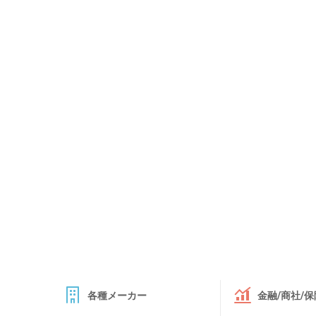
各種メーカー
金融/商社/保