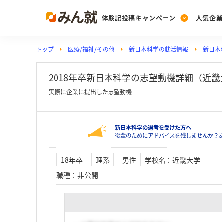
体験記投稿キャンペーン
人気企
トップ
医療/福祉/その他
新日本科学の就活情報
新日本
Post
Ranking
PickUp
投稿する
ランキングを見る
注目の企業特集
2018年卒新日本科学の志望動機詳細（近畿
実際に企業に提出した志望動機
Vote
新日本科学の選考を受けた方へ
投票する
後輩のためにアドバイスを残しませんか？
動画で知ろう！業界・
18年卒
理系
男性
学校名
：
近畿大学
職種
：
非公開