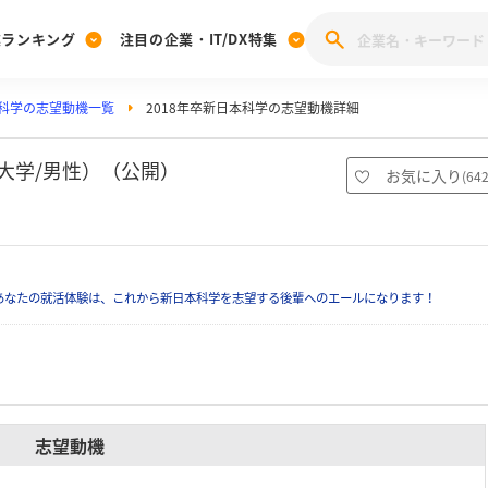
業ランキング
注目の企業・IT/DX特集
科学の志望動機一覧
2018年卒新日本科学の志望動機詳細
注目の企業特集
みんなのIT業界新卒就職人気企業ランキング
みんな
[27卒] 本選考体験記投稿キャンペーン
28卒 注目企業特集
27卒 注目企業特集
みんなのDX企業就職ブランド調査
大学/男性）（公開）
お気に入り
(
64
注目のIT・DX企業特集
28卒 IT・DX企業特集
27卒 IT・DX企業特集
28卒
みんなのIT業界新卒就職人気企業ランキング
みんな
あなたの就活体験は、これから新日本科学を志望する後輩へのエールになります！
企業研究
志望動機