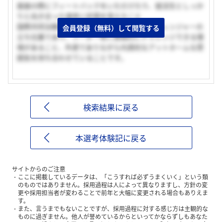
面接の際にフィートバックをいただけたり、就活生としっか
りと向き合った選考に好感を覚えたこと
国際共同治験ができること、CROとしてはチャレンジャーの
会員登録（無料）して閲覧する
立ち位置であり、リーダー等に積極的にチャレンジできる環
境があること、外資でありながら内資的なアットホームな雰
囲気を持ち合わせていることです。
検索結果に戻る
本選考体験記に戻る
サイトからのご注意
ここに掲載しているデータは、「こうすれば必ずうまくいく」という類
のものではありません。採用過程は人によって異なりますし、方針の変
更や採用担当者が変わることで前年と大幅に変更される場合もありえま
す。
また、言うまでもないことですが、採用過程に対する感じ方は主観的な
ものに過ぎません。他人が誉めているからといってかならずしもあなた