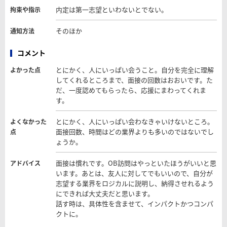
内定は第一志望といわないとでない。
拘束や指示
そのほか
通知方法
コメント
とにかく、人にいっぱい会うこと。自分を完全に理解
よかった点
してくれるところまで、面接の回数はおおいです。た
だ、一度認めてもらったら、応援にまわってくれま
す。
とにかく、人にいっぱい会わなきゃいけないところ。
よくなかった
面接回数、時間はどの業界よりも多いのではないでし
点
ょうか。
面接は慣れです。OB訪問はやっといたほうがいいと思
アドバイス
います。あとは、友人に対してでもいいので、自分が
志望する業界をロジカルに説明し、納得させれるよう
にできれば大丈夫だと思います。
話す時は、具体性を含ませて、インパクトかつコンパ
クトに。