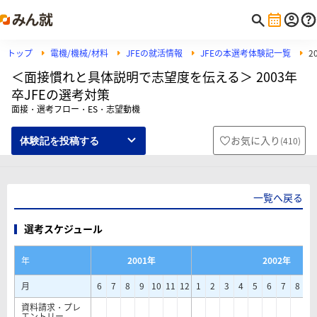
トップ
電機/機械/材料
JFEの就活情報
JFEの本選考体験記一覧
2
＜面接慣れと具体説明で志望度を伝える＞ 2003年
卒JFEの選考対策
面接・選考フロー・ES・志望動機
お気に入り
(
410
)
体験記を投稿する
一覧へ戻る
選考スケジュール
年
2001年
2002年
月
6
7
8
9
10
11
12
1
2
3
4
5
6
7
8
9
資料請求・プレ
エントリー