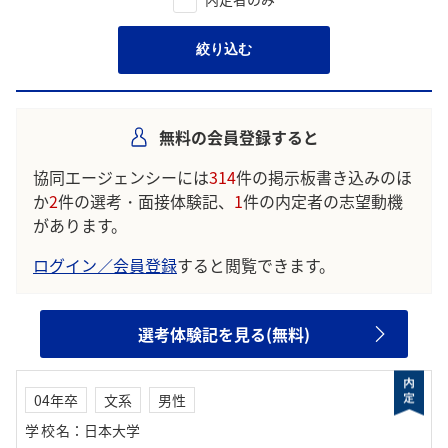
絞り込む
無料の会員登録すると
協同エージェンシーには
314
件の掲示板書き込みのほ
か
2
件の選考・面接体験記、
1
件の内定者の志望動機
があります。
ログイン／会員登録
すると閲覧できます。
選考体験記を見る(無料)
04年卒
文系
男性
学校名
：
日本大学