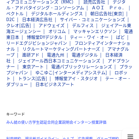
ィアコミュニケーションズ（RMC）
読売広告社
デジタ
ル・アドバタイジング・コンソーシアム
ＡＯＩ Ｐｒｏ．
ベクトル
デジタルホールディングス
朝日広告社[東京]
D2C
日本経済広告社
サイバー・コミュニケーションズ
クレオ[広告]
アドウェイズ
デルフィス
ジェイアール東
海エージェンシー
オリコム
マッキャンエリクソン
電通
東日本
博報堂DYデジタル
ティー・ワイ・オー
ぱど
リードエグジビションジャパン
フロンティアインターナショ
ナル
リクルートマーケティングパートナーズ
アマナグル
ープ
進研アド
電通九州
電通デジタル
日本経済
社
ジェイアール西日本コミュニケーションズ
アドプラン
ナー
東京アート
電通パブリックリレーションズ
プラッ
プジャパン
ゆこゆこ[インターメディアシステム]
ロボッ
ト
トランス[広告]
博報堂アイ・スタジオ
テー・オー・
ダブリュー
日本ビジネスアート
キーワード
みん就の使い方
学生認証
合同企業説明会
インターン
授業評価
利用規約
掲示板ガイドライン
ヘルプ
広告掲載
グループ規約