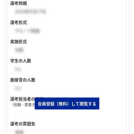
選考時期
2023年03月下旬
選考形式
グループ面接
実施形式
対面
学生の人数
5人
面接官の人数
2人
選考担当者の特徴
（役職・肩書き・入社年次など）
-
選考の雰囲気
普通