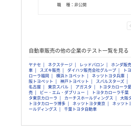
職種
：
非公開
自動車販売の他の企業のテスト一覧を見る
ヤナセ
ネクステージ
レッドバロン
ホンダ販
車
スズキ販売
ダイハツ販売会社グループ
ト
ローラ福岡
横浜トヨペット
ネッツトヨタ兵庫
阪トヨペット
神戸トヨペット
スバルスターズ
名古屋
東京スバル
アガスタ
トヨタカローラ
売
ビー・エム・ダブリュー
トヨタカローラ千葉
タ東京カローラ
カーチスホールディングス
大阪
トヨタカローラ博多
ネッツトヨタ東京
ネッツト
ールディングス
千葉トヨタ自動車