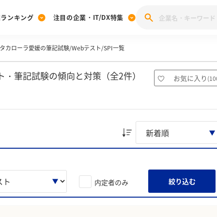
業ランキング
注目の企業・IT/DX特集
タカローラ愛媛の筆記試験/Webテスト/SPI一覧
注目の企業特集
みんなのIT業界新卒就職人気企業ランキング
みんな
[27卒] 本選考体験記投稿キャンペーン
28卒 注目企業特集
27卒 注目企業特集
みんなのDX企業就職ブランド調査
ト・筆記試験の傾向と対策（全2件）
お気に入り
(
10
注目のIT・DX企業特集
28卒 IT・DX企業特集
27卒 IT・DX企業特集
28卒
みんなのIT業界新卒就職人気企業ランキング
みんな
企業研究
絞り込む
内定者のみ