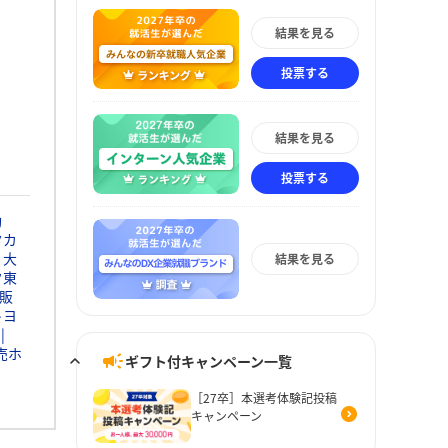
結果を見る
投票する
結果を見る
投票する
動
タカ
大
結果を見る
タ東
販
トヨ
売ホ
ギフト付キャンペーン一覧
［27卒］本選考体験記投稿
キャンペーン