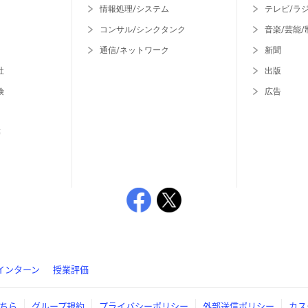
情報処理/システム
テレビ/ラ
コンサル/シンクタンク
音楽/芸能/
通信/ネットワーク
新聞
社
出版
険
広告
等
インターン
授業評価
ちら
グループ規約
プライバシーポリシー
外部送信ポリシー
カス