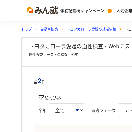
体験記投稿キャンペーン
人気企
トップ
自動車販売
トヨタカローラ愛媛の就活情報
トヨ
Post
Ranking
PickUp
投稿する
ランキングを見る
注目の企業特集
トヨタカローラ愛媛の適性検査・Webテス
適性検査・テストの種類・形式
Vote
投票する
2
全
件
動画で知ろう！業界・
絞り込み
卒年
選考フェーズ