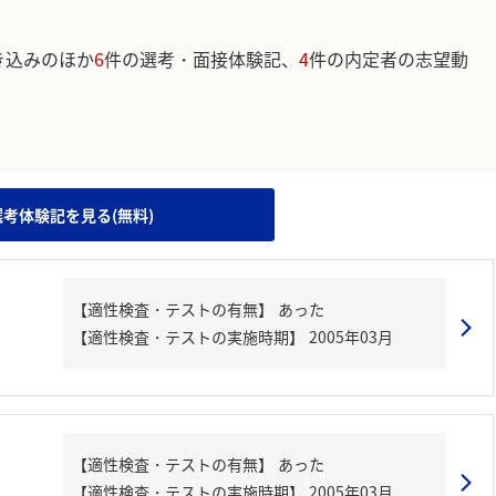
き込みのほか
6
件の選考・面接体験記、
4
件の内定者の志望動
。
選考体験記を見る(無料)