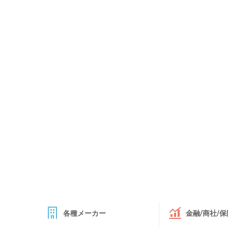
各種メーカー
金融/商社/保