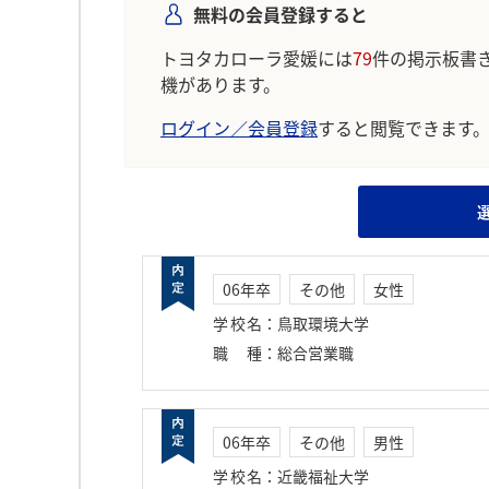
無料の会員登録すると
トヨタカローラ愛媛には
79
件の掲示板書
機があります。
ログイン／会員登録
すると閲覧できます
06年卒
その他
女性
学校名
：
鳥取環境大学
職種
：
総合営業職
06年卒
その他
男性
学校名
：
近畿福祉大学