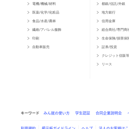
電機/機械/材料
都銀/信託/外銀
医薬/化学/化粧品
地方銀行
食品/水産/農林
信用金庫
繊維/アパレル服飾
総合商社/専門商
印刷
生命保険/損害保
自動車販売
証券/投資
クレジット信販
リース
キーワード
みん就の使い方
学生認証
合同企業説明会
利用規約
掲示板ガイドライン
ヘルプ
法人のお客様はこ