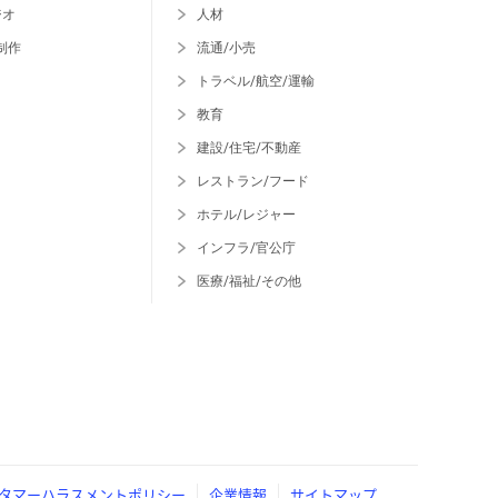
ジオ
人材
制作
流通/小売
トラベル/航空/運輸
教育
建設/住宅/不動産
レストラン/フード
ホテル/レジャー
インフラ/官公庁
医療/福祉/その他
タマーハラスメントポリシー
企業情報
サイトマップ