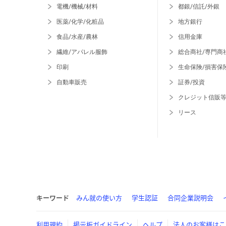
電機/機械/材料
都銀/信託/外銀
医薬/化学/化粧品
地方銀行
食品/水産/農林
信用金庫
繊維/アパレル服飾
総合商社/専門商
印刷
生命保険/損害保
自動車販売
証券/投資
クレジット信販
リース
キーワード
みん就の使い方
学生認証
合同企業説明会
利用規約
掲示板ガイドライン
ヘルプ
法人のお客様はこ