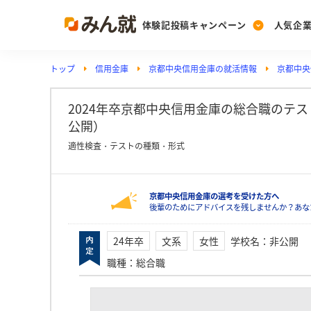
体験記投稿キャンペーン
人気企
トップ
信用金庫
京都中央信用金庫の就活情報
京都中央
Post
Ranking
PickUp
投稿する
ランキングを見る
注目の企業特集
2024年卒京都中央信用金庫の総合職のテスト詳
公開）
適性検査・テストの種類・形式
Vote
投票する
京都中央信用金庫の選考を受けた方へ
動画で知ろう！業界・
後輩のためにアドバイスを残しませんか？あな
24年卒
文系
女性
学校名
：
非公開
職種
：
総合職