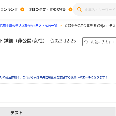
業ランキング
注目の企業・IT/DX特集
信用金庫の筆記試験/Webテスト/SPI一覧
京都中央信用金庫筆記試験|Webテスト
注目の企業特集
みんなのIT業界新卒就職人気企業ランキング
みんな
[27卒] 本選考体験記投稿キャンペーン
28卒 注目企業特集
27卒 注目企業特集
みんなのDX企業就職ブランド調査
細（非公開/女性）（2023-12-25
お気に入り
(
138
注目のIT・DX企業特集
28卒 IT・DX企業特集
27卒 IT・DX企業特集
28卒
みんなのIT業界新卒就職人気企業ランキング
みんな
企業研究
たの就活体験は、これから京都中央信用金庫を志望する後輩へのエールになります！
テスト