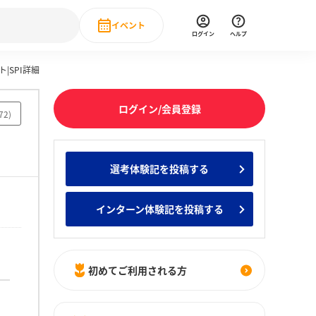
イベント
ログイン
ヘルプ
|SPI詳細
Event
の新卒就職人気企業ランキング
みんなのインターン人気企業ランキン
直近のイベント一覧
ログイン/会員登録
72
)
もっと見る
 IT・DX現場社員インタビュー
選考体験記を投稿する
の新卒就職人気企業ランキング
みんなのインターン人気企業ランキン
インターン体験記を投稿する
初めてご利用される方