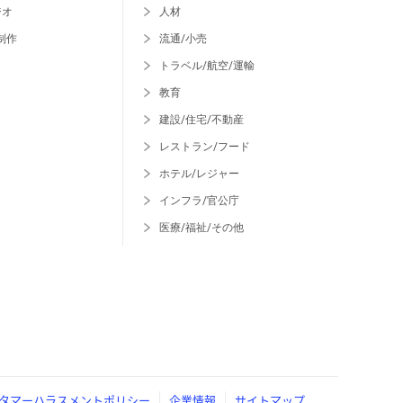
ジオ
人材
制作
流通/小売
トラベル/航空/運輸
教育
建設/住宅/不動産
レストラン/フード
ホテル/レジャー
インフラ/官公庁
医療/福祉/その他
タマーハラスメントポリシー
企業情報
サイトマップ