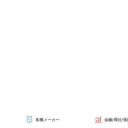
各種メーカー
金融/商社/保