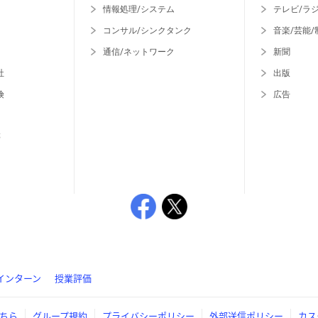
情報処理/システム
テレビ/ラ
コンサル/シンクタンク
音楽/芸能/
通信/ネットワーク
新聞
社
出版
険
広告
等
インターン
授業評価
ちら
グループ規約
プライバシーポリシー
外部送信ポリシー
カス