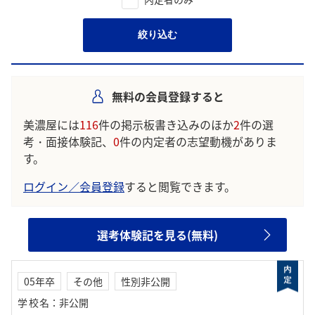
絞り込む
無料の会員登録すると
美濃屋には
116
件の掲示板書き込みのほか
2
件の選
考・面接体験記、
0
件の内定者の志望動機がありま
す。
ログイン／会員登録
すると閲覧できます。
選考体験記を見る(無料)
05年卒
その他
性別非公開
学校名
：
非公開