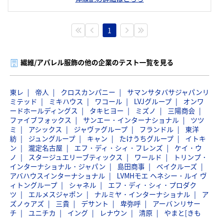
1
繊維/アパレル服飾の他の企業のテスト一覧を見る
東レ
帝人
クロスカンパニー
サマンサタバサジャパンリ
ミテッド
ミキハウス
ワコール
LVJグループ
オンワ
ードホールディングス
タキヒヨー
ミズノ
三陽商会
ファイブフォックス
サンエー・インターナショナル
ツツ
ミ
アシックス
ジャヴァグループ
フランドル
東洋
紡
ジュングループ
キャン
たけうちグループ
イトキ
ン
瀧定名古屋
エフ・ディ・シィ・フレンズ
ケイ・ウ
ノ
スタージュエリーブティックス
ワールド
トリンプ・
インターナショナル・ジャパン
島田商事
ベイクルーズ
アバハウスインターナショナル
LVMHモエ ヘネシー・ルイ ヴ
ィトングループ
シャネル
エフ・ディ・シィ・プロダク
ツ
エルメスジャポン
ナルミヤ・インターナショナル
ア
ズノゥアズ
三貴
デサント
卑弥呼
アーバンリサー
チ
ユニチカ
イング
レナウン
清原
やまと[きも