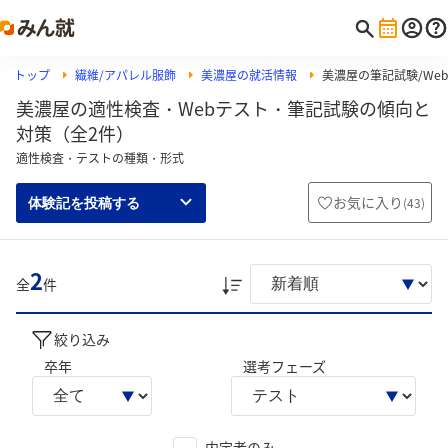
トップ
繊維/アパレル服飾
美濃屋の就活情報
美濃屋の筆記試験/Web
美濃屋の適性検査・Webテスト・筆記試験の傾向と
対策（全2件）
適性検査・テストの種類・形式
お気に入り
(
43
)
体験記を投稿する
2
全
件
絞り込み
卒年
選考フェーズ
内定者のみ