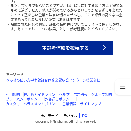
す。
また、言うまでもないことですが、採用過程に対する感じ方は主観的な
ものに過ぎません。他人が誉めているからといってかならずしもあなた
にとって望ましい企業とは言い切れませんし、ここで評価の高くない企
業であっても素晴らしい企業はあるはずです。
掲載された内容の真偽、評価の信頼性について当サイトは保証しかねま
す。あくまでも「一つの結果」として参考程度にとどめてください。
本選考体験を投稿する
キーワード
みん就の使い方
学生認証
合同企業説明会
インターン
授業評価
利用規約
掲示板ガイドライン
ヘルプ
広告掲載
グループ規約
プライバシーポリシー
外部送信ポリシー
カスタマーハラスメントポリシー
企業情報
サイトマップ
表示モード
モバイル
PC
Copyright © Minshu Inc. All rights reserved.