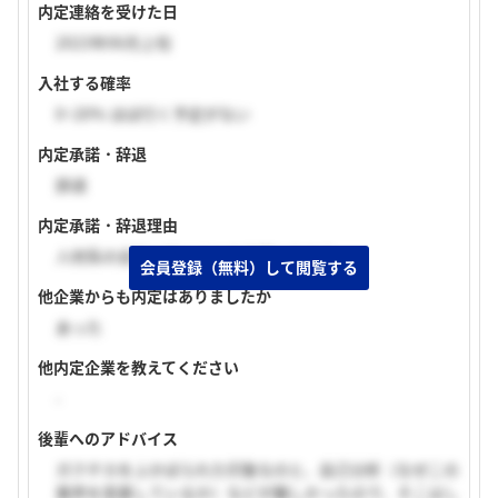
内定連絡を受けた日
2023年06月上旬
入社する確率
0~20% ほぼ行く予定がない
内定承諾・辞退
辞退
内定承諾・辞退理由
人材系の会社に行くことを決意したから
会員登録（無料）して閲覧する
他企業からも内定はありましたか
あった
他内定企業を教えてください
-
後輩へのアドバイス
ガクチカをふかぼられた印象なのと、自己分析（なぜこの
業界を思慕しているか）などが難しかったので、そこはし