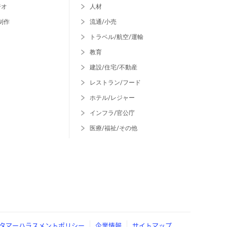
ジオ
人材
制作
流通/小売
トラベル/航空/運輸
教育
建設/住宅/不動産
レストラン/フード
ホテル/レジャー
インフラ/官公庁
医療/福祉/その他
タマーハラスメントポリシー
企業情報
サイトマップ