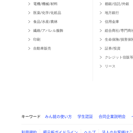
電機/機械/材料
都銀/信託/外銀
医薬/化学/化粧品
地方銀行
食品/水産/農林
信用金庫
繊維/アパレル服飾
総合商社/専門商
印刷
生命保険/損害保
自動車販売
証券/投資
クレジット信販
リース
キーワード
みん就の使い方
学生認証
合同企業説明会
利用規約
掲示板ガイドライン
ヘルプ
法人のお客様はこ