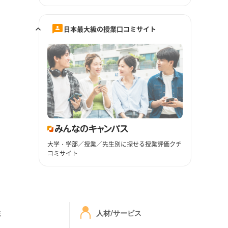
日本最大級の授業口コミサイト
大学・学部／授業／先生別に探せる授業評価クチ
コミサイト
ミ
人材/サービス