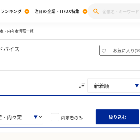
業ランキング
注目の企業・IT/DX特集
定・内々定情報一覧
注目の企業特集
みんなのIT業界新卒就職人気企業ランキング
みんな
[27卒] 本選考体験記投稿キャンペーン
28卒 注目企業特集
27卒 注目企業特集
みんなのDX企業就職ブランド調査
ドバイス
お気に入り
(
3
注目のIT・DX企業特集
28卒 IT・DX企業特集
27卒 IT・DX企業特集
28卒
みんなのIT業界新卒就職人気企業ランキング
みんな
企業研究
絞り込む
内定者のみ