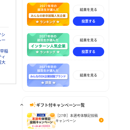
結果を見る
投票する
クシ
レー
結果を見る
早稲
投票する
ティ
院大
結果を見る
ギフト付キャンペーン一覧
［27卒］本選考体験記投稿
キャンペーン