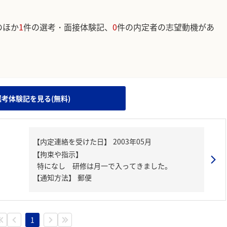
のほか
1
件の選考・面接体験記、
0
件の内定者の志望動機があ
。
選考体験記を見る(無料)
【内定連絡を受けた日】
2003年05月
【拘束や指示】
特になし 研修は月一で入ってきました。
【通知方法】
郵便
1