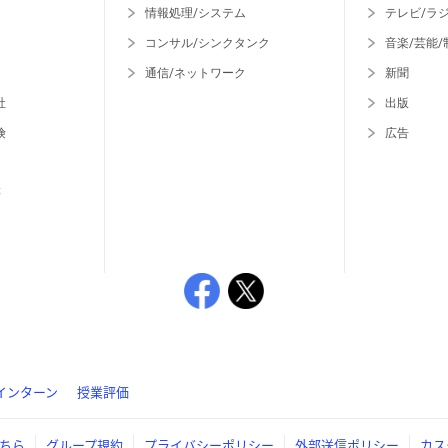
情報処理/システム
テレビ/ラ
コンサル/シンクタンク
音楽/芸能/
通信/ネットワーク
新聞
社
出版
険
広告
等
インターン
授業評価
ちら
グループ規約
プライバシーポリシー
外部送信ポリシー
カス