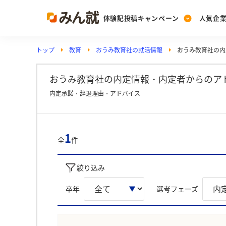
体験記投稿キャンペーン
人気企
トップ
教育
おうみ教育社の就活情報
おうみ教育社の内
Post
Ranking
PickUp
投稿する
ランキングを見る
注目の企業特集
おうみ教育社の内定情報・内定者からのア
内定承諾・辞退理由・アドバイス
Vote
投票する
1
全
件
動画で知ろう！業界・
絞り込み
卒年
選考フェーズ