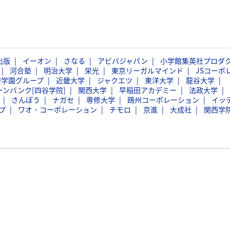
出版
イーオン
さなる
アビバジャパン
小学館集英社プロダ
河合塾
明治大学
栄光
東京リーガルマインド
JSコーポ
慶学園グループ
近畿大学
ジャクエツ
東洋大学
龍谷大学
ーンバンク[四谷学院]
関西大学
早稲田アカデミー
法政大学
さんぽう
ナガセ
専修大学
鴎州コーポレーション
イッ
プ
ワオ・コーポレーション
チモロ
京進
大成社
関西学