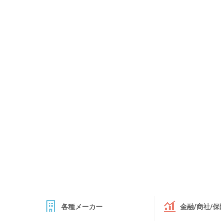
各種メーカー
金融/商社/保