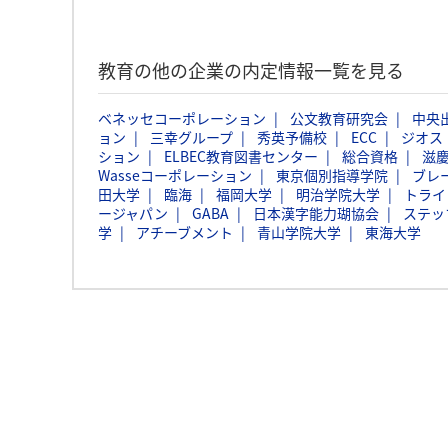
教育の他の企業の内定情報一覧を見る
ベネッセコーポレーション
公文教育研究会
中央
ョン
三幸グループ
秀英予備校
ECC
ジオス
ション
ELBEC教育図書センター
総合資格
滋
Wasseコーポレーション
東京個別指導学院
ブレ
田大学
臨海
福岡大学
明治学院大学
トライ
ージャパン
GABA
日本漢字能力瑚協会
ステッ
学
アチーブメント
青山学院大学
東海大学