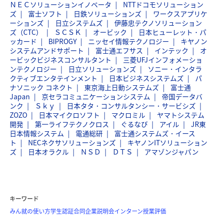
ＮＥＣソリューションイノベータ
NTTドコモソリューション
ズ
富士ソフト
日鉄ソリューションズ
ワークスアプリケ
ーションズ
日立システムズ
伊藤忠テクノソリューション
ズ（CTC）
ＳＣＳＫ
オービック
日本ヒューレット・パ
ッカード
BIPROGY
ニッセイ情報テクノロジー
キヤノン
システムアンドサポート
富士通エフサス
インテック
オ
ービックビジネスコンサルタント
三菱UFJインフォメーショ
ンテクノロジー
日立ソリューションズ
ソニー・インタラ
クティブエンタテインメント
日本ビジネスシステムズ
パ
ナソニック コネクト
東京海上日動システムズ
富士通
Japan
京セラコミュニケーションシステム
帝国データバ
ンク
Ｓｋｙ
日本タタ・コンサルタンシー・サービシズ
ZOZO
日本マイクロソフト
マクロミル
ヤマトシステム
開発
第一ライフテクノクロス
ぐるなび
アイル
JR東
日本情報システム
電通総研
富士通システムズ・イース
ト
NECネクサソリューションズ
キヤノンITソリューション
ズ
日本オラクル
ＮＳＤ
ＤＴＳ
アマゾンジャパン
キーワード
みん就の使い方
学生認証
合同企業説明会
インターン
授業評価