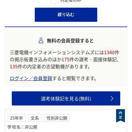
絞り込む
無料の会員登録すると
三菱電機インフォメーションシステムズには
1340
件
の掲示板書き込みのほか
175
件の選考・面接体験記、
135
件の内定者の志望動機があります。
ログイン／会員登録
すると閲覧できます。
選考体験記を見る(無料)
25年卒
文系
性別非公開
学校名
：
非公開