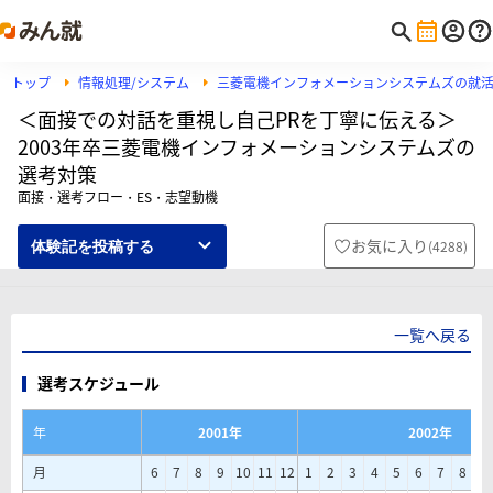
トップ
情報処理/システム
三菱電機インフォメーションシステムズの就
＜面接での対話を重視し自己PRを丁寧に伝える＞
2003年卒三菱電機インフォメーションシステムズの
選考対策
面接・選考フロー・ES・志望動機
お気に入り
(
4288
)
体験記を投稿する
一覧へ戻る
選考スケジュール
年
2001年
2002年
月
6
7
8
9
10
11
12
1
2
3
4
5
6
7
8
9