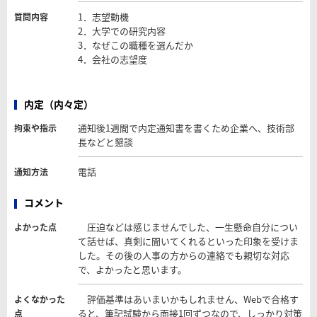
1．志望動機
質問内容
2．大学での研究内容
3．なぜこの職種を選んだか
4．会社の志望度
内定（内々定）
通知後1週間で内定通知書を書くため企業へ、技術部
拘束や指示
長などと懇談
電話
通知方法
コメント
圧迫などは感じませんでした、一生懸命自分につい
よかった点
て話せば、真剣に聞いてくれるといった印象を受けま
した。その後の人事の方からの連絡でも親切な対応
で、よかったと思います。
評価基準はあいまいかもしれません、Webで合格す
よくなかった
ると、筆記試験から面接1回ずつなので、しっかり対策
点