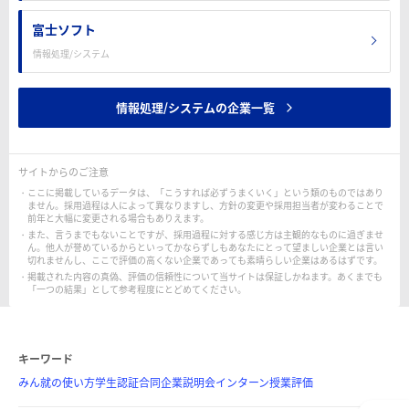
富士ソフト
情報処理/システム
情報処理/システムの企業一覧
サイトからのご注意
ここに掲載しているデータは、「こうすれば必ずうまくいく」という類のものではあり
ません。採用過程は人によって異なりますし、方針の変更や採用担当者が変わることで
前年と大幅に変更される場合もありえます。
また、言うまでもないことですが、採用過程に対する感じ方は主観的なものに過ぎませ
ん。他人が誉めているからといってかならずしもあなたにとって望ましい企業とは言い
切れませんし、ここで評価の高くない企業であっても素晴らしい企業はあるはずです。
掲載された内容の真偽、評価の信頼性について当サイトは保証しかねます。あくまでも
「一つの結果」として参考程度にとどめてください。
キーワード
みん就の使い方
学生認証
合同企業説明会
インターン
授業評価