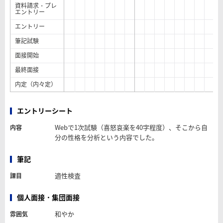
資料請求・プレ
エントリー
エントリー
筆記試験
面接開始
最終面接
内定（内々定）
エントリーシート
Webで1次試験（喜怒哀楽を40字程度）、そこから自
内容
分の性格を分析という内容でした。
筆記
適性検査
課目
個人面接・集団面接
和やか
雰囲気