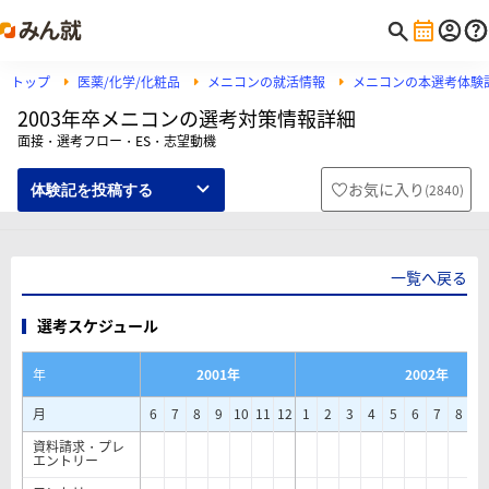
トップ
医薬/化学/化粧品
メニコンの就活情報
メニコンの本選考体験
2003年卒メニコンの選考対策情報詳細
面接・選考フロー・ES・志望動機
お気に入り
(
2840
)
体験記を投稿する
一覧へ戻る
選考スケジュール
年
2001年
2002年
月
6
7
8
9
10
11
12
1
2
3
4
5
6
7
8
9
資料請求・プレ
エントリー