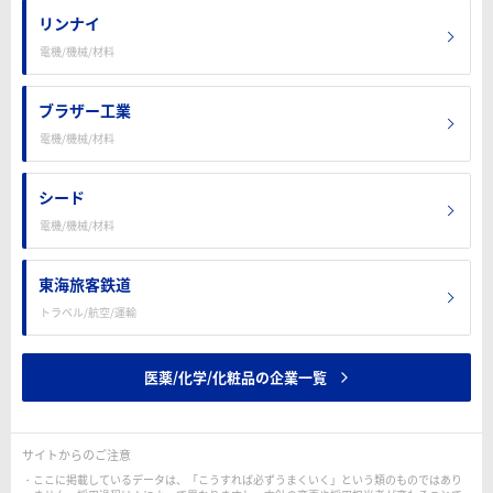
リンナイ
電機/機械/材料
ブラザー工業
電機/機械/材料
シード
電機/機械/材料
東海旅客鉄道
トラベル/航空/運輸
医薬/化学/化粧品の企業一覧
サイトからのご注意
ここに掲載しているデータは、「こうすれば必ずうまくいく」という類のものではあり