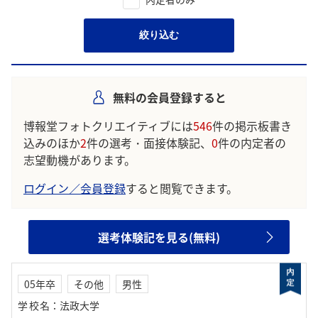
絞り込む
無料の会員登録すると
博報堂フォトクリエイティブには
546
件の掲示板書き
込みのほか
2
件の選考・面接体験記、
0
件の内定者の
志望動機があります。
ログイン／会員登録
すると閲覧できます。
選考体験記を見る(無料)
05年卒
その他
男性
学校名
：
法政大学