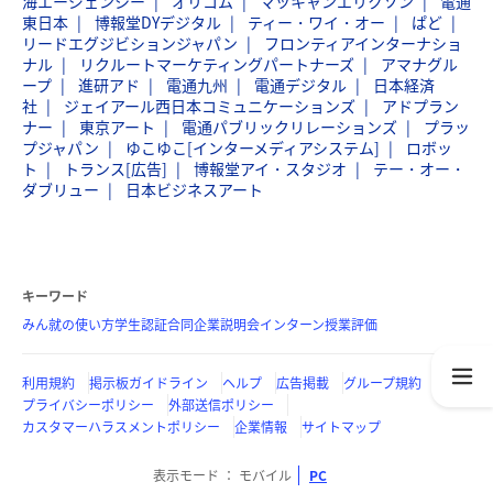
海エージェンシー
オリコム
マッキャンエリクソン
電通
東日本
博報堂DYデジタル
ティー・ワイ・オー
ぱど
リードエグジビションジャパン
フロンティアインターナショ
ナル
リクルートマーケティングパートナーズ
アマナグル
ープ
進研アド
電通九州
電通デジタル
日本経済
社
ジェイアール西日本コミュニケーションズ
アドプラン
ナー
東京アート
電通パブリックリレーションズ
プラッ
プジャパン
ゆこゆこ[インターメディアシステム]
ロボッ
ト
トランス[広告]
博報堂アイ・スタジオ
テー・オー・
ダブリュー
日本ビジネスアート
キーワード
みん就の使い方
学生認証
合同企業説明会
インターン
授業評価
利用規約
掲示板ガイドライン
ヘルプ
広告掲載
グループ規約
プライバシーポリシー
外部送信ポリシー
カスタマーハラスメントポリシー
企業情報
サイトマップ
表示モード
モバイル
PC