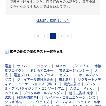
で書き上げます。ただ、面接官の方のお話だと、毎年小論
文をやったりするわけではないようです。
体験記の詳細はこちら
1
広告の他の企業のテスト一覧を見る
電通
サイバーエージェント
ADKホールディングス
博報
堂プロダクツ
あとらす二十一
東急エージェンシー
大
広
電通プロモーションプラス
セプテーニ・ホールディン
グス
ジェイアール東日本企画
東北新社
リクルートメデ
ィアコミュニケーションズ（RMC）
読売広告社
デジタ
ル・アドバタイジング・コンソーシアム
ＡＯＩ Ｐｒｏ．
ベクトル
デジタルホールディングス
朝日広告社[東京]
D2C
日本経済広告社
サイバー・コミュニケーションズ
クレオ[広告]
アドウェイズ
デルフィス
ジェイアール東