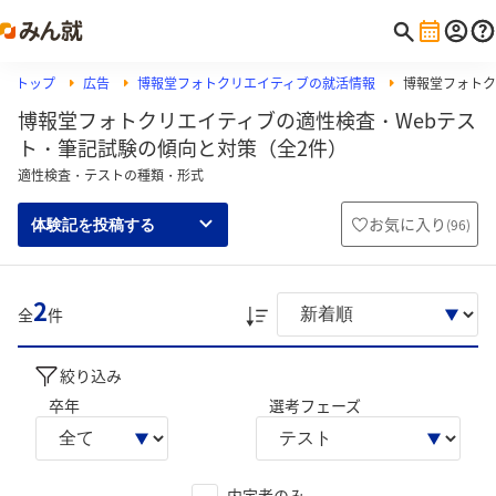
トップ
広告
博報堂フォトクリエイティブの就活情報
博報堂フォトク
博報堂フォトクリエイティブの適性検査・Webテス
ト・筆記試験の傾向と対策（全2件）
適性検査・テストの種類・形式
お気に入り
(
96
)
体験記を投稿する
2
全
件
絞り込み
卒年
選考フェーズ
内定者のみ