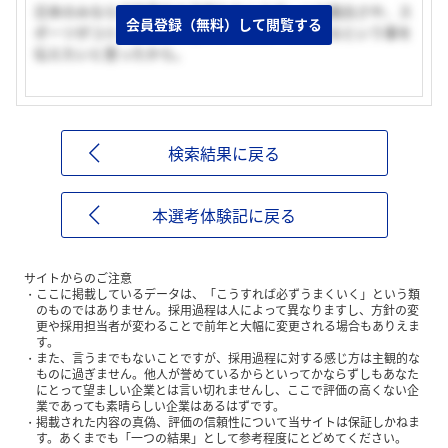
日本のみならず世界中の子供たちにスポーツの面白さや、ス
会員登録（無料）して閲覧する
ポーツがコミュニケーションツールの一つになるという事を
伝えたいと思ったから。
検索結果に戻る
本選考体験記に戻る
サイトからのご注意
ここに掲載しているデータは、「こうすれば必ずうまくいく」という類
のものではありません。採用過程は人によって異なりますし、方針の変
更や採用担当者が変わることで前年と大幅に変更される場合もありえま
す。
また、言うまでもないことですが、採用過程に対する感じ方は主観的な
ものに過ぎません。他人が誉めているからといってかならずしもあなた
にとって望ましい企業とは言い切れませんし、ここで評価の高くない企
業であっても素晴らしい企業はあるはずです。
掲載された内容の真偽、評価の信頼性について当サイトは保証しかねま
す。あくまでも「一つの結果」として参考程度にとどめてください。