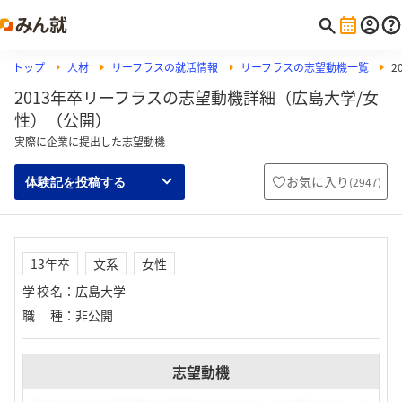
トップ
人材
リーフラスの就活情報
リーフラスの志望動機一覧
2
2013年卒リーフラスの志望動機詳細（広島大学/女
性）（公開）
実際に企業に提出した志望動機
お気に入り
(
2947
)
体験記を投稿する
13年卒
文系
女性
学校名
：
広島大学
職種
：
非公開
志望動機