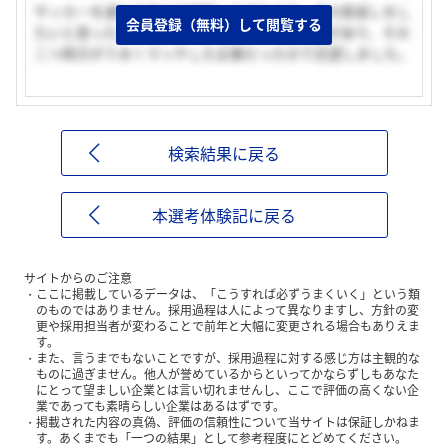
サッカーを通じて今まで成長してきたので、その恩返しをし
会員登録（無料）して閲覧する
たいと思った。教育ということにもとても関心があり、その
二つ両方がうまくマッチした企業だったので志望しました。
検索結果に戻る
本選考体験記に戻る
サイトからのご注意
ここに掲載しているデータは、「こうすれば必ずうまくいく」という類
のものではありません。採用過程は人によって異なりますし、方針の変
更や採用担当者が変わることで前年と大幅に変更される場合もありえま
す。
また、言うまでもないことですが、採用過程に対する感じ方は主観的な
ものに過ぎません。他人が誉めているからといってかならずしもあなた
にとって望ましい企業とは言い切れませんし、ここで評価の高くない企
業であっても素晴らしい企業はあるはずです。
掲載された内容の真偽、評価の信頼性について当サイトは保証しかねま
す。あくまでも「一つの結果」として参考程度にとどめてください。