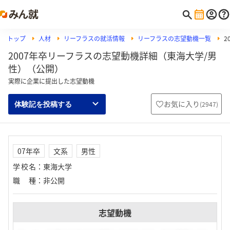
トップ
人材
リーフラスの就活情報
リーフラスの志望動機一覧
2
2007年卒リーフラスの志望動機詳細（東海大学/男
性）（公開）
実際に企業に提出した志望動機
お気に入り
(
2947
)
体験記を投稿する
07年卒
文系
男性
学校名
：
東海大学
職種
：
非公開
志望動機