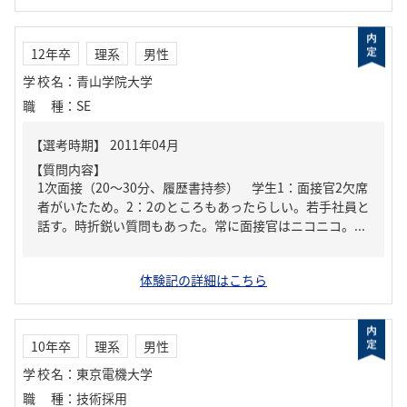
12年卒
理系
男性
学校名
：
青山学院大学
職種
：
SE
【質問内容】
1次面接（20～30分、履歴書持参） 学生1：面接官2欠席
者がいたため。2：2のところもあったらしい。若手社員と
話す。時折鋭い質問もあった。常に面接官はニコニコ。...
体験記の詳細はこちら
10年卒
理系
男性
学校名
：
東京電機大学
職種
：
技術採用