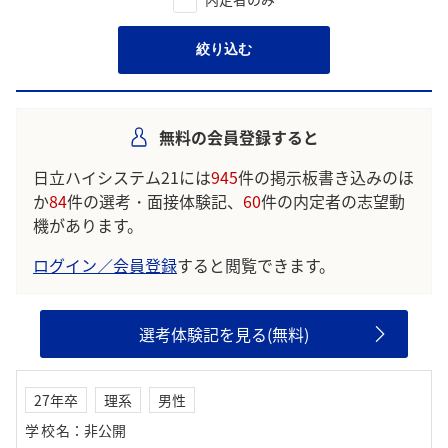
絞り込む
無料の会員登録すると
日立ハイシステム21には
945
件の掲示板書き込みのほ
か
84
件の選考・面接体験記、
60
件の内定者の志望動
機があります。
ログイン／会員登録
すると閲覧できます。
選考体験記を見る(無料)
27年卒
理系
男性
学校名
：
非公開