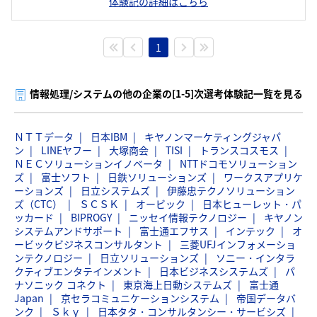
体験記の詳細はこちら
1
情報処理/システムの他の企業の[1-5]次選考体験記一覧を見る
ＮＴＴデータ
日本IBM
キヤノンマーケティングジャパ
ン
LINEヤフー
大塚商会
TISI
トランスコスモス
ＮＥＣソリューションイノベータ
NTTドコモソリューション
ズ
富士ソフト
日鉄ソリューションズ
ワークスアプリケ
ーションズ
日立システムズ
伊藤忠テクノソリューション
ズ（CTC）
ＳＣＳＫ
オービック
日本ヒューレット・パ
ッカード
BIPROGY
ニッセイ情報テクノロジー
キヤノン
システムアンドサポート
富士通エフサス
インテック
オ
ービックビジネスコンサルタント
三菱UFJインフォメーショ
ンテクノロジー
日立ソリューションズ
ソニー・インタラ
クティブエンタテインメント
日本ビジネスシステムズ
パ
ナソニック コネクト
東京海上日動システムズ
富士通
Japan
京セラコミュニケーションシステム
帝国データバ
ンク
Ｓｋｙ
日本タタ・コンサルタンシー・サービシズ