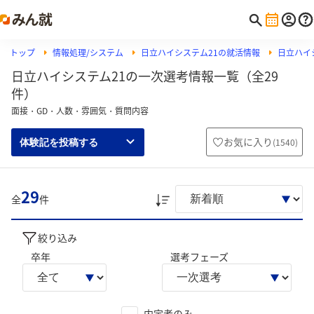
トップ
情報処理/システム
日立ハイシステム21の就活情報
日立ハイ
日立ハイシステム21の一次選考情報一覧（全29
件）
面接・GD・人数・雰囲気・質問内容
お気に入り
(
1540
)
体験記を投稿する
29
全
件
絞り込み
卒年
選考フェーズ
内定者のみ