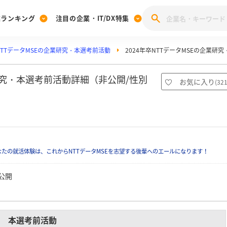
業ランキング
注目の企業・IT/DX特集
NTTデータMSEの企業研究・本選考前活動
2024年卒NTTデータMSEの企業研
注目の企業特集
みんなのIT業界新卒就職人気企業ランキング
みんな
[27卒] 本選考体験記投稿キャンペーン
28卒 注目企業特集
27卒 注目企業特集
みんなのDX企業就職ブランド調査
業研究・本選考前活動詳細（非公開/性別
お気に入り
(
32
注目のIT・DX企業特集
28卒 IT・DX企業特集
27卒 IT・DX企業特集
28卒
みんなのIT業界新卒就職人気企業ランキング
みんな
企業研究
たの就活体験は、これからNTTデータMSEを志望する後輩へのエールになります！
公開
本選考前活動