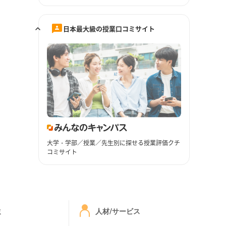
日本最大級の授業口コミサイト
大学・学部／授業／先生別に探せる授業評価クチ
コミサイト
ミ
人材/サービス