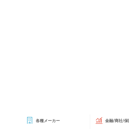
各種メーカー
金融/商社/保