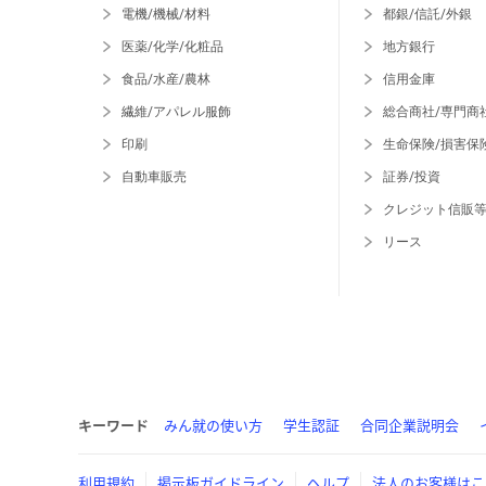
電機/機械/材料
都銀/信託/外銀
医薬/化学/化粧品
地方銀行
食品/水産/農林
信用金庫
繊維/アパレル服飾
総合商社/専門商
印刷
生命保険/損害保
自動車販売
証券/投資
クレジット信販
リース
キーワード
みん就の使い方
学生認証
合同企業説明会
利用規約
掲示板ガイドライン
ヘルプ
法人のお客様はこ