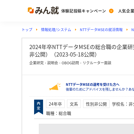
体験記投稿キャンペーン
人気企
トップ
情報処理/システム
NTTデータMSEの就活情報
Post
Ranking
PickUp
投稿する
ランキングを見る
注目の企業特集
2024年卒NTTデータMSEの総合職の企
非公開）（2023-05-18公開）
企業研究・説明会・OBOG訪問・リクルーター面談
Vote
投票する
NTTデータMSEの選考を受けた方へ
動画で知ろう！業界・
後輩のためにアドバイスを残しませんか？あな
24年卒
文系
性別非公開
学校名
：
非
職種
：
総合職