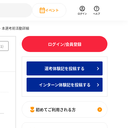
イベント
ログイン
ヘルプ
究・本選考前活動詳細
Event
の新卒就職人気企業ランキング
みんなのインターン人気企業ランキン
直近のイベント一覧
ログイン/会員登録
11
)
もっと見る
 IT・DX現場社員インタビュー
選考体験記を投稿する
の新卒就職人気企業ランキング
みんなのインターン人気企業ランキン
インターン体験記を投稿する
初めてご利用される方