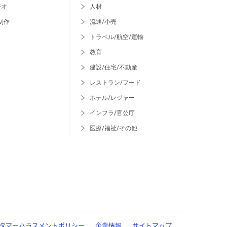
ジオ
人材
制作
流通/小売
トラベル/航空/運輸
教育
建設/住宅/不動産
レストラン/フード
ホテル/レジャー
インフラ/官公庁
医療/福祉/その他
タマーハラスメントポリシー
企業情報
サイトマップ