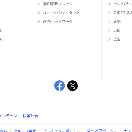
情報処理/システム
テレビ/ラ
コンサル/シンクタンク
音楽/芸能/
通信/ネットワーク
新聞
社
出版
険
広告
等
インターン
授業評価
ちら
グループ規約
プライバシーポリシー
外部送信ポリシー
カス