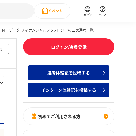
イベント
ログイン
ヘルプ
NTTデータ フィナンシャルテクノロジーの二次選考一覧
Event
の新卒就職人気企業ランキング
みんなのインターン人気企業ランキン
直近のイベント一覧
ログイン/会員登録
03
)
もっと見る
 IT・DX現場社員インタビュー
選考体験記を投稿する
の新卒就職人気企業ランキング
みんなのインターン人気企業ランキン
インターン体験記を投稿する
初めてご利用される方