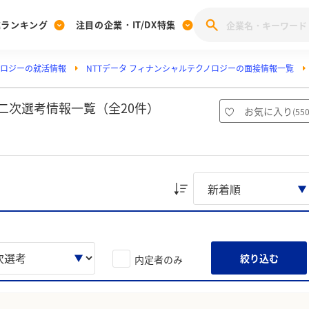
業ランキング
注目の企業・IT/DX特集
ノロジーの就活情報
NTTデータ フィナンシャルテクノロジーの面接情報一覧
注目の企業特集
みんなのIT業界新卒就職人気企業ランキング
みんな
[27卒] 本選考体験記投稿キャンペーン
28卒 注目企業特集
27卒 注目企業特集
みんなのDX企業就職ブランド調査
二次選考情報一覧（全20件）
お気に入り
(
55
注目のIT・DX企業特集
28卒 IT・DX企業特集
27卒 IT・DX企業特集
28卒
みんなのIT業界新卒就職人気企業ランキング
みんな
企業研究
絞り込む
内定者のみ