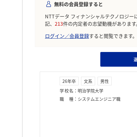
無料の会員登録すると
NTTデータ フィナンシャルテクノロジー
記、
213
件の内定者の志望動機があります
ログイン／会員登録
すると閲覧できます
26年卒
文系
男性
学校名
：
明治学院大学
職種
：
システムエンジニア職