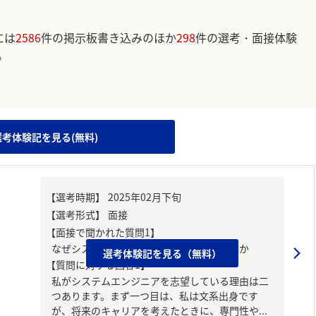
には
2586
件の掲示板書き込みのほか
298
件の選考・面接体験
。
。
選考体験記を見る(無料)
【面接で聞かれた質問1】
なぜシステムエンジニアを志望しているのか
選考体験記を見る（無料）
【質問に対する回答1】
私がシステムエンジニアを志望している理由は二
つあります。まず一つ目は、私は文系出身です
が、将来のキャリアを考えたときに、専門性や...