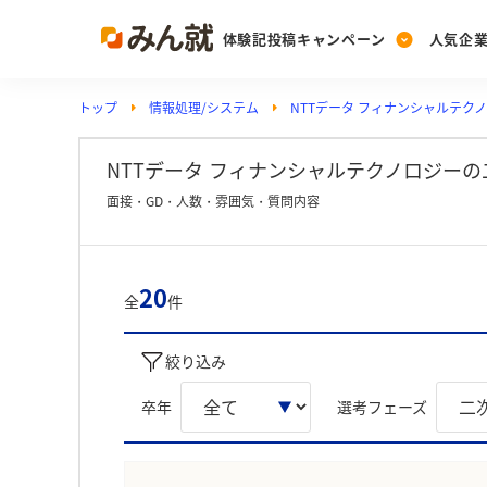
体験記投稿キャンペーン
人気企
トップ
情報処理/システム
NTTデータ フィナンシャルテク
Post
Ranking
PickUp
投稿する
ランキングを見る
注目の企業特集
NTTデータ フィナンシャルテクノロジーの
面接・GD・人数・雰囲気・質問内容
Vote
投票する
20
全
件
動画で知ろう！業界・
絞り込み
卒年
選考フェーズ