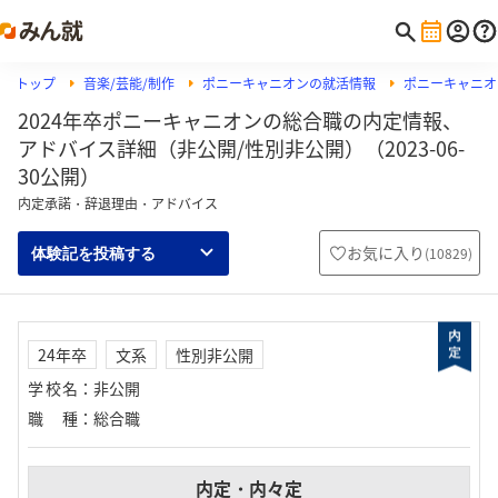
トップ
音楽/芸能/制作
ポニーキャニオンの就活情報
ポニーキャニオ
2024年卒ポニーキャニオンの総合職の内定情報、
アドバイス詳細（非公開/性別非公開）（2023-06-
30公開）
内定承諾・辞退理由・アドバイス
お気に入り
(
10829
)
体験記を投稿する
24年卒
文系
性別非公開
学校名
：
非公開
職種
：
総合職
内定・内々定