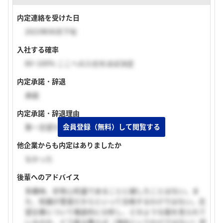
内定連絡を受けた日
2023年06月下旬
入社する確率
80~100% ここへの入社をほぼ決定
内定承諾・辞退
承諾
内定承諾・辞退理由
会員登録（無料）して閲覧する
第一志望だったため。
他企業からも内定はありましたか
なかった
後輩へのアドバイス
多趣味、好奇心旺盛であることに越したことはない。ま
た、知識が豊富だからといって合格するわけではない。志
望企業について徹底的に分析し、どのような面を見られて
いるのか、どう振る舞えば（演技というわけではない）評