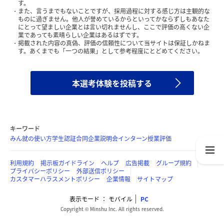
す。
また、言うまでもないことですが、採用過程に対する感じ方は主観的な
ものに過ぎません。他人が誉めているからといってかならずしもあなた
にとって望ましい企業とは言い切れませんし、ここで評価の高くない企
業であっても素晴らしい企業はあるはずです。
掲載された内容の真偽、評価の信頼性について当サイトは保証しかねま
す。あくまでも「一つの結果」として参考程度にとどめてください。
本選考体験を投稿する
キーワード
みん就の使い方
学生認証
合同企業説明会
インターン
授業評価
利用規約
掲示板ガイドライン
ヘルプ
広告掲載
グループ規約
プライバシーポリシー
外部送信ポリシー
カスタマーハラスメントポリシー
企業情報
サイトマップ
表示モード
モバイル
PC
Copyright © Minshu Inc. All rights reserved.