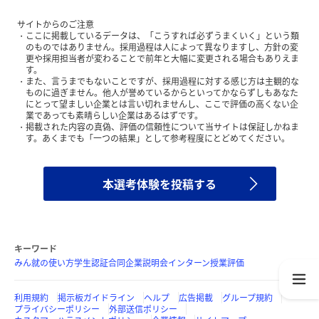
サイトからのご注意
ここに掲載しているデータは、「こうすれば必ずうまくいく」という類
のものではありません。採用過程は人によって異なりますし、方針の変
更や採用担当者が変わることで前年と大幅に変更される場合もありえま
す。
また、言うまでもないことですが、採用過程に対する感じ方は主観的な
ものに過ぎません。他人が誉めているからといってかならずしもあなた
にとって望ましい企業とは言い切れませんし、ここで評価の高くない企
業であっても素晴らしい企業はあるはずです。
掲載された内容の真偽、評価の信頼性について当サイトは保証しかねま
す。あくまでも「一つの結果」として参考程度にとどめてください。
本選考体験を投稿する
キーワード
みん就の使い方
学生認証
合同企業説明会
インターン
授業評価
利用規約
掲示板ガイドライン
ヘルプ
広告掲載
グループ規約
プライバシーポリシー
外部送信ポリシー