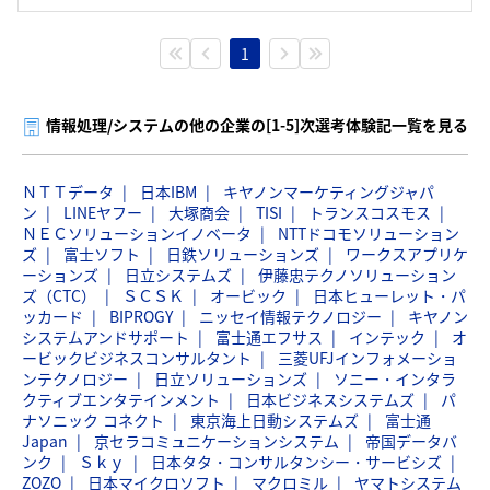
1
情報処理/システムの他の企業の[1-5]次選考体験記一覧を見る
ＮＴＴデータ
日本IBM
キヤノンマーケティングジャパ
ン
LINEヤフー
大塚商会
TISI
トランスコスモス
ＮＥＣソリューションイノベータ
NTTドコモソリューション
ズ
富士ソフト
日鉄ソリューションズ
ワークスアプリケ
ーションズ
日立システムズ
伊藤忠テクノソリューション
ズ（CTC）
ＳＣＳＫ
オービック
日本ヒューレット・パ
ッカード
BIPROGY
ニッセイ情報テクノロジー
キヤノン
システムアンドサポート
富士通エフサス
インテック
オ
ービックビジネスコンサルタント
三菱UFJインフォメーショ
ンテクノロジー
日立ソリューションズ
ソニー・インタラ
クティブエンタテインメント
日本ビジネスシステムズ
パ
ナソニック コネクト
東京海上日動システムズ
富士通
Japan
京セラコミュニケーションシステム
帝国データバ
ンク
Ｓｋｙ
日本タタ・コンサルタンシー・サービシズ
ZOZO
日本マイクロソフト
マクロミル
ヤマトシステム