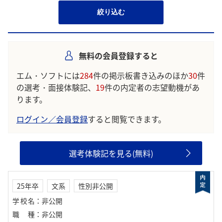
絞り込む
無料の会員登録すると
エム・ソフトには
284
件の掲示板書き込みのほか
30
件
の選考・面接体験記、
19
件の内定者の志望動機があ
ります。
ログイン／会員登録
すると閲覧できます。
選考体験記を見る(無料)
25年卒
文系
性別非公開
学校名
：
非公開
職種
：
非公開