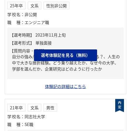
25年卒
文系
性別非公開
学校名
：
非公開
職種
：
エンジニア職
【質問内容・課題】
選考体験記を見る（無料）
自分の強み/弱み、周りからどんな人といわれる？、人生の
中で大きな挫折経験。どう乗り越えたか、なぜ今の大学、
学部を選んだか、企業研究はどのように行ったか
体験記の詳細はこちら
21年卒
文系
男性
学校名
：
同志社大学
職種
：
SE職