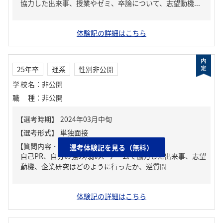
協力した出来事、授業やゼミ、卒論について、志望動機...
体験記の詳細はこちら
25年卒
理系
性別非公開
学校名
：
非公開
職種
：
非公開
【質問内容・課題】
選考体験記を見る（無料）
自己PR、自分の強み/弱み、チームで協力した出来事、志望
動機、企業研究はどのように行ったか、逆質問
体験記の詳細はこちら