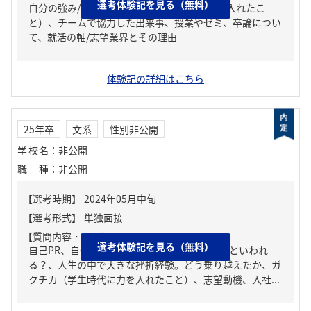
選考体験記を見る（無料）
自分の強み/弱み、ガクチカ（学生時代に力を入れたこ
と）、チームで協力した出来事、授業やゼミ、卒論につい
て、就活の軸/志望業界とその理由
体験記の詳細はこちら
25年卒
文系
性別非公開
学校名
：
非公開
職種
：
非公開
【質問内容・課題】
選考体験記を見る（無料）
自己PR、自分の強み/弱み、周りからどんな人といわれ
る？、人生の中で大きな挫折経験。どう乗り越えたか、ガ
クチカ（学生時代に力を入れたこと）、志望動機、入社...