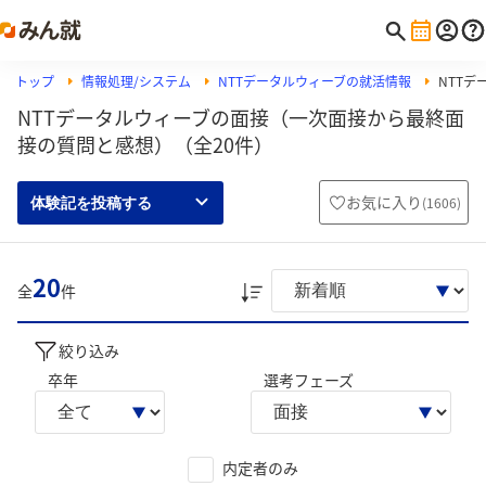
トップ
情報処理/システム
NTTデータルウィーブの就活情報
NTT
NTTデータルウィーブの面接（一次面接から最終面
接の質問と感想）（全20件）
お気に入り
(
1606
)
体験記を投稿する
20
全
件
絞り込み
卒年
選考フェーズ
内定者のみ