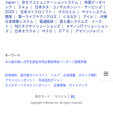
Japan
京セラコミュニケーションシステム
帝国データバ
ンク
Ｓｋｙ
日本タタ・コンサルタンシー・サービシズ
ZOZO
日本マイクロソフト
マクロミル
ヤマトシステム
開発
第一ライフテクノクロス
ぐるなび
アイル
JR東
日本情報システム
電通総研
富士通システムズ・イース
ト
NECネクサソリューションズ
キヤノンITソリューション
ズ
日本オラクル
ＮＳＤ
ＤＴＳ
アマゾンジャパン
キーワード
みん就の使い方
学生認証
合同企業説明会
インターン
授業評価
利用規約
掲示板ガイドライン
ヘルプ
広告掲載
グループ規約
プライバシーポリシー
外部送信ポリシー
カスタマーハラスメントポリシー
企業情報
サイトマップ
表示モード
モバイル
PC
Copyright © Minshu Inc. All rights reserved.