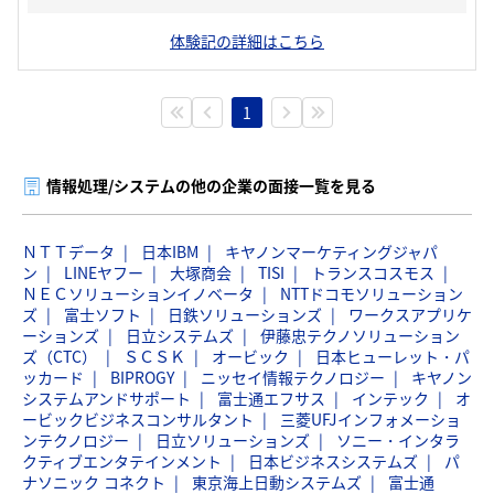
体験記の詳細はこちら
1
情報処理/システムの他の企業の面接一覧を見る
ＮＴＴデータ
日本IBM
キヤノンマーケティングジャパ
ン
LINEヤフー
大塚商会
TISI
トランスコスモス
ＮＥＣソリューションイノベータ
NTTドコモソリューション
ズ
富士ソフト
日鉄ソリューションズ
ワークスアプリケ
ーションズ
日立システムズ
伊藤忠テクノソリューション
ズ（CTC）
ＳＣＳＫ
オービック
日本ヒューレット・パ
ッカード
BIPROGY
ニッセイ情報テクノロジー
キヤノン
システムアンドサポート
富士通エフサス
インテック
オ
ービックビジネスコンサルタント
三菱UFJインフォメーショ
ンテクノロジー
日立ソリューションズ
ソニー・インタラ
クティブエンタテインメント
日本ビジネスシステムズ
パ
ナソニック コネクト
東京海上日動システムズ
富士通