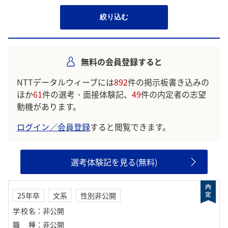
絞り込む
無料の会員登録すると
NTTデータルウィーブには
892
件の掲示板書き込みの
ほか
61
件の選考・面接体験記、
49
件の内定者の志望
動機があります。
ログイン／会員登録
すると閲覧できます。
選考体験記を見る(無料)
25年卒
文系
性別非公開
学校名
：
非公開
職種
：
非公開