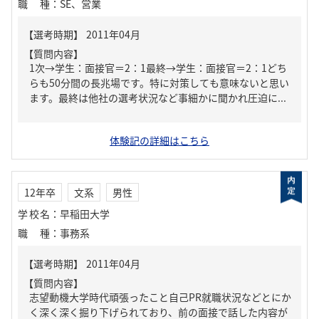
職種
：
SE、営業
【質問内容】
1次→学生：面接官＝2：1最終→学生：面接官＝2：1どち
らも50分間の長兆場です。特に対策しても意味ないと思い
ます。最終は他社の選考状況など事細かに聞かれ圧迫に...
体験記の詳細はこちら
12年卒
文系
男性
学校名
：
早稲田大学
職種
：
事務系
【質問内容】
志望動機大学時代頑張ったこと自己PR就職状況などとにか
く深く深く掘り下げられており、前の面接で話した内容が