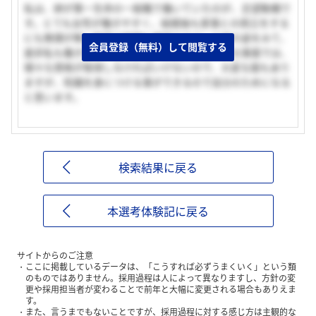
私は、姉が第一生命の一般職で働いていたのが、志望動機で
す。とても女性が働きやすく、結婚後も家事との両立をする
にも無理が無い程度の時間も確保できている姉の姿をみて、
会員登録（無料）して閲覧する
是非私も働きたいと思い志望しましたました。仕事面では、
様々な資格が取得しなければいけないので、大変な面もあり
ますが、知識を身につける事ができるので自分のためになる
と思います。
検索結果に戻る
本選考体験記に戻る
サイトからのご注意
ここに掲載しているデータは、「こうすれば必ずうまくいく」という類
のものではありません。採用過程は人によって異なりますし、方針の変
更や採用担当者が変わることで前年と大幅に変更される場合もありえま
す。
また、言うまでもないことですが、採用過程に対する感じ方は主観的な