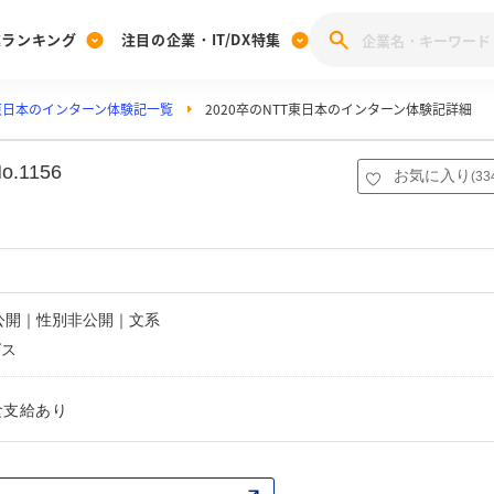
業ランキング
注目の企業・IT/DX特集
T東日本のインターン体験記一覧
2020卒のNTT東日本のインターン体験記詳細
注目の企業特集
みんなのIT業界新卒就職人気企業ランキング
みんな
[27卒] 本選考体験記投稿キャンペーン
28卒 注目企業特集
27卒 注目企業特集
みんなのDX企業就職ブランド調査
1156
お気に入り
(
33
注目のIT・DX企業特集
28卒 IT・DX企業特集
27卒 IT・DX企業特集
28卒
みんなのIT業界新卒就職人気企業ランキング
みんな
企業研究
非公開｜性別非公開｜文系
グス
食支給あり