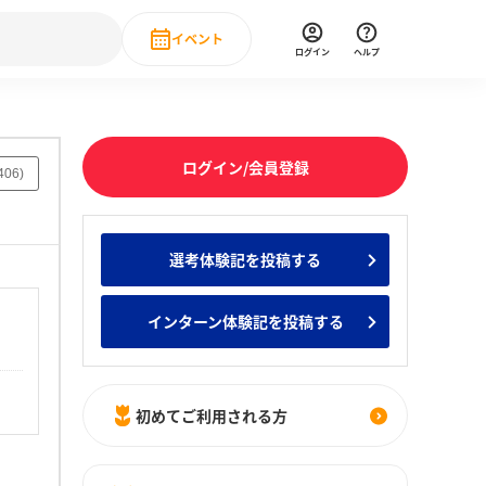
イベント
ログイン
ヘルプ
Event
の新卒就職人気企業ランキング
みんなのインターン人気企業ランキン
直近のイベント一覧
ログイン/会員登録
406
)
もっと見る
 IT・DX現場社員インタビュー
選考体験記を投稿する
の新卒就職人気企業ランキング
みんなのインターン人気企業ランキン
インターン体験記を投稿する
初めてご利用される方