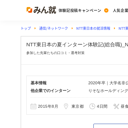
体験記投稿キャンペーン
人気企
トップ
通信/ネットワーク
NTT東日本の就活情報
NT
Post
Ranking
PickUp
投稿する
ランキングを見る
注目の企業特集
NTT東日本の夏インターン体験記(総合職)_No.
参加した先輩たちの口コミ・選考対策
Vote
投票する
動画で知ろう！業界・
基本情報
2020年卒｜大学名
他企業でのインターン
りそなホールディン
2015年8月
東京都
4日間
昼