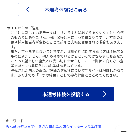
本選考体験記に戻る
サイトからのご注意
ここに掲載しているデータは、「こうすれば必ずうまくいく」という類
のものではありません。採用過程は人によって異なりますし、方針の変
更や採用担当者が変わることで前年と大幅に変更される場合もありえま
す。
また、言うまでもないことですが、採用過程に対する感じ方は主観的な
ものに過ぎません。他人が誉めているからといってかならずしもあなた
にとって望ましい企業とは言い切れませんし、ここで評価の高くない企
業であっても素晴らしい企業はあるはずです。
掲載された内容の真偽、評価の信頼性について当サイトは保証しかねま
す。あくまでも「一つの結果」として参考程度にとどめてください。
本選考体験を投稿する
キーワード
みん就の使い方
学生認証
合同企業説明会
インターン
授業評価