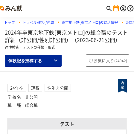
トップ
トラベル/航空/運輸
東京地下鉄[東京メトロ]の就活情報
東京
2024年卒東京地下鉄[東京メトロ]の総合職のテスト
詳細（非公開/性別非公開）（2023-06-21公開）
適性検査・テストの種類・形式
お気に入り
(
24942
)
体験記を投稿する
24年卒
理系
性別非公開
学校名
：
非公開
職種
：
総合職
テスト