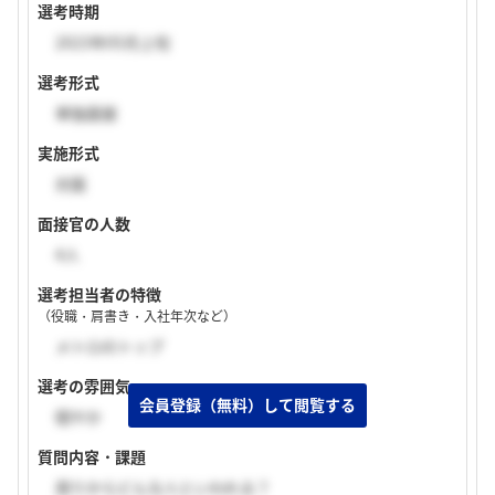
選考時期
2023年05月上旬
選考形式
単独面接
実施形式
対面
面接官の人数
4人
選考担当者の特徴
（役職・肩書き・入社年次など）
メトロのトップ
選考の雰囲気
穏やか
質問内容・課題
周りからどんな人といわれる？