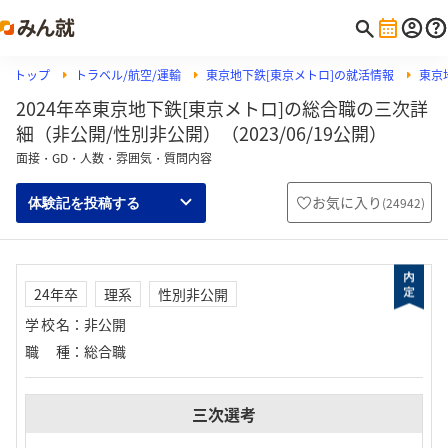
トップ
トラベル/航空/運輸
東京地下鉄[東京メトロ]の就活情報
東京
2024年卒東京地下鉄[東京メトロ]の総合職の三次詳
細（非公開/性別非公開）（2023/06/19公開）
面接・GD・人数・雰囲気・質問内容
お気に入り
(
24942
)
体験記を投稿する
24年卒
理系
性別非公開
学校名
：
非公開
職種
：
総合職
三次選考