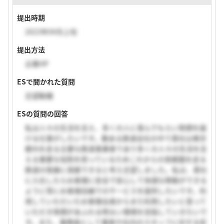
提出時期
2023年04月上旬
提出方法
企業HP
ESで聞かれた質問
志望動機
ESの質問の回答
私は人々の生活を支え、多くの人に喜んでもらい笑顔を届
ける仕事がしたいです。数ある鉄道会社の中で貴社は東京
都内を走る主要な鉄道事業者であり多くの人々の生活を支
える重要な役割を担っているためこれからの首都圏を走る
鉄道の発展に貢献できると考え志望しました。私は、貴社
に入社したらお客様に安全で安心して快適な移動ができる
ように常にお客様目線でのサービスを提供したいです。利
用していただいたお客様全員からまた利用したいと思って
いただき笑顔があふれる明るい環境を目指していきたいで
す。また、乗務員として乗客や社内のスタッフに対する安