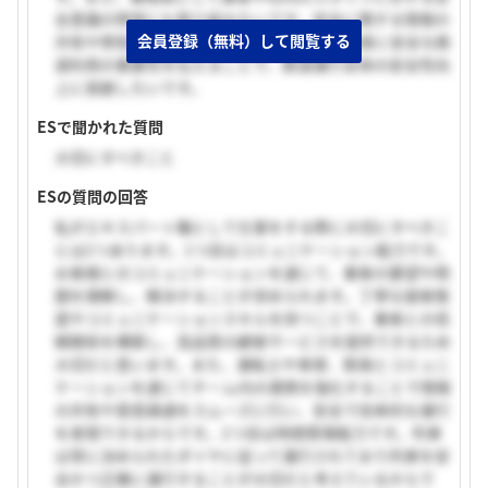
全意識の啓発にも取り組みたいです。安全に関する情報の
会員登録（無料）して閲覧する
共有や啓発活動を行い、社内外の全ての関係者に安全な鉄
道利用の重要性を伝えることで、鉄道運行全体の安全性向
上に貢献したいです。
ESで聞かれた質問
大切にすべきこと
ESの質問の回答
私がエキスパート職として仕事をする際に大切にすべきこ
とは2つあります。1つ目はコミュニケーション能力です。
お客様とのコミュニケーションを通じて、乗客の要望や問
題を理解し、解決することが求められます。丁寧な接客態
度やコミュニケーションスキルを持つことで、乗客との信
頼関係を構築し、高品質の顧客サービスを提供できるため
大切だと思います。また、運転士や車掌、駅員とコミュニ
ケーションを通じてチーム内の連携を強化することで情報
の共有や意思疎通をスムーズに行い、安全で効率的な運行
を実現できるからです。2つ目は時間管理能力です。列車
は常に決められたダイヤに従って運行されており列車を安
全かつ正確に運行することが大切だと考えているからで