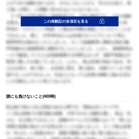
とができた経験があります。そのようなことから「向上心があり、粘
り強い人間だ」と周囲に言われるようになりました。
２つ目は大学の勉学と資格取得です。大学の勉学では、上位の成績
この体験記の全項目を見る
を取ることを目標としました。自身の強みを活かし勉学に励んだ末、
学内の「スカラシップ制度」に選ばれ学費を免除していただくことが
できました。更に、大学3年次からは自身のキャリアについて考え、
業界研究を進めることにしました。そこで金融業界に興味を抱き2級
FP技能士の資格取得に挑戦することにしました。しかし、資格取得は
一人で勉強していたため切磋琢磨する仲間もおらず、2級FP技能士の
取得に難しさを感じていました。しかし、私は自身の強みである「向
上心を持ち、粘り強く」を念頭に置き、取り組み、合格ラインまで到
達することができました。社会人となっても自身の経験と強みを活か
した行動をしたいと考えております。
誰にも負けないこと(400時)
私は粘り強さと向上意欲のある人間です。理由は主に２つです。
１つ目は高校での部活動の経験、大学でのゼミ経験を通し、私は「向
上心」を心掛けてきました。組織やチームでの活動において、時には
仲間の意識の低さにやる気を失うことがありました。そこで私は自身
の「向上心」に意識を向け、課題や難題に粘り強く取り組みました。