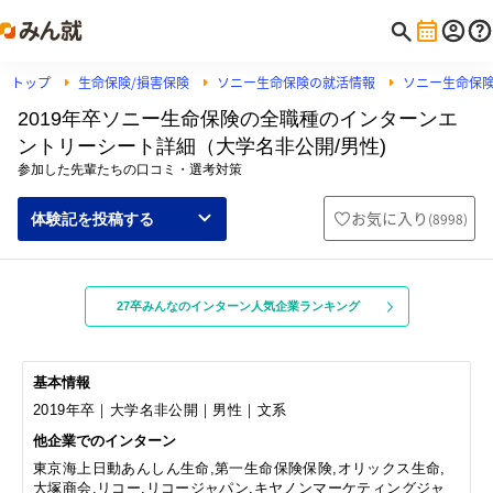
トップ
生命保険/損害保険
ソニー生命保険の就活情報
ソニー生命保
2019年卒ソニー生命保険の全職種のインターンエ
ントリーシート詳細（大学名非公開/男性)
参加した先輩たちの口コミ・選考対策
お気に入り
(
8998
)
体験記を投稿する
27卒みんなのインターン人気企業ランキング
基本情報
2019年卒｜大学名非公開｜男性｜文系
他企業でのインターン
東京海上日動あんしん生命,第一生命保険保険,オリックス生命,
大塚商会,リコー,リコージャパン,キヤノンマーケティングジャ