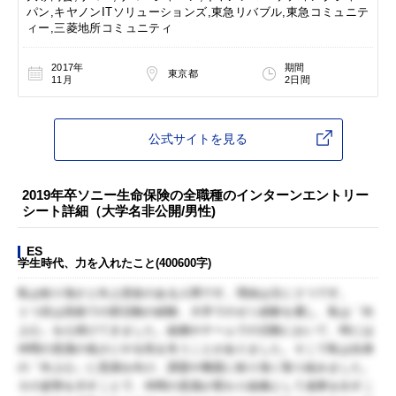
パン,キヤノンITソリューションズ,東急リバブル,東急コミュニテ
ィー,三菱地所コミュニティ
2017年
期間
東京都
11月
2日間
公式サイトを見る
2019年卒ソニー生命保険の全職種のインターンエントリー
シート詳細（大学名非公開/男性)
ES
学生時代、力を入れたこと(400600字)
私は粘り強さと向上意欲のある人間です。理由は主に２つです。
１つ目は高校での部活動の経験、大学でのゼミ経験を通し、私は「向
上心」を心掛けてきました。組織やチームでの活動において、時には
仲間の意識の低さにやる気を失うことがありました。そこで私は自身
の「向上心」に意識を向け、課題や難題に粘り強く取り組みました。
その姿勢を示すことで、仲間の意識が変わり組織として成果を出すこ