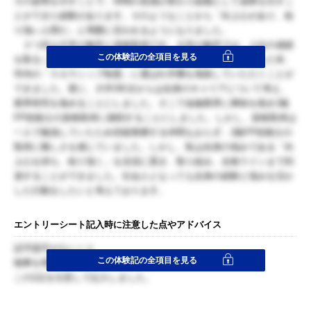
その姿勢を示すことで、仲間の意識が変わり組織として成果を出すこ
とができた経験があります。そのようなことから「向上心があり、粘
り強い人間だ」と周囲に言われるようになりました。
２つ目は大学の勉学と資格取得です。大学の勉学では、上位の成績
この体験記の全項目を見る
を取ることを目標としました。自身の強みを活かし勉学に励んだ末、
学内の「スカラシップ制度」に選ばれ学費を免除していただくことが
できました。更に、大学3年次からは自身のキャリアについて考え、
業界研究を進めることにしました。そこで金融業界に興味を抱き2級
FP技能士の資格取得に挑戦することにしました。しかし、資格取得は
一人で勉強していたため切磋琢磨する仲間もおらず、2級FP技能士の
取得に難しさを感じていました。しかし、私は自身の強みである「向
上心を持ち、粘り強く」を念頭に置き、取り組み、合格ラインまで到
達することができました。社会人となっても自身の経験と強みを活か
した行動をしたいと考えております。
エントリーシート記入時に注意した点やアドバイス
誤字脱字がないこと
この体験記の全項目を見る
物事を簡潔に伝える
この2点を注意して記入しました。