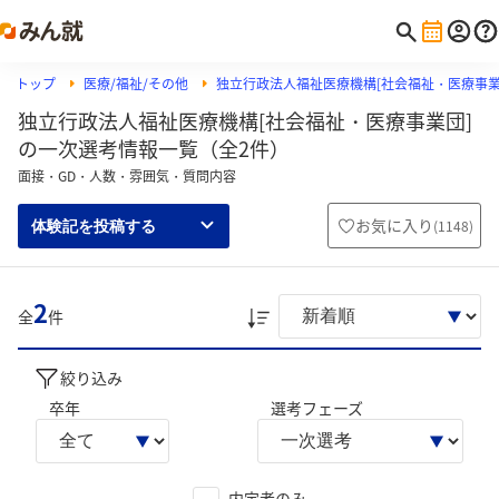
トップ
医療/福祉/その他
独立行政法人福祉医療機構[社会福祉・医療事業
独立行政法人福祉医療機構[社会福祉・医療事業団]
の一次選考情報一覧（全2件）
面接・GD・人数・雰囲気・質問内容
お気に入り
(
1148
)
体験記を投稿する
2
全
件
絞り込み
卒年
選考フェーズ
内定者のみ