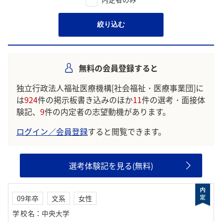
絞り込む
無料の会員登録すると
独立行政法人福祉医療機構[社会福祉・医療事業団]に
は
924
件の掲示板書き込みのほか
11
件の選考・面接体
験記、
9
件の内定者の志望動機があります。
ログイン／会員登録
すると閲覧できます。
選考体験記を見る(無料)
09年卒
文系
女性
学校名
：
中央大学