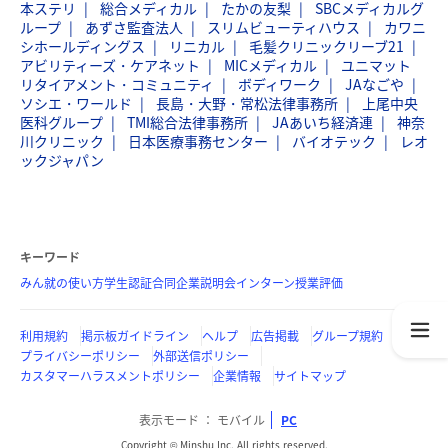
本ステリ
総合メディカル
たかの友梨
SBCメディカルグ
ループ
あずさ監査法人
スリムビューティハウス
カワニ
シホールディングス
リニカル
毛髪クリニックリーブ21
アビリティーズ・ケアネット
MICメディカル
ユニマット
リタイアメント・コミュニティ
ボディワーク
JAなごや
ソシエ・ワールド
長島・大野・常松法律事務所
上尾中央
医科グループ
TMI総合法律事務所
JAあいち経済連
神奈
川クリニック
日本医療事務センター
バイオテック
レオ
ックジャパン
キーワード
みん就の使い方
学生認証
合同企業説明会
インターン
授業評価
利用規約
掲示板ガイドライン
ヘルプ
広告掲載
グループ規約
プライバシーポリシー
外部送信ポリシー
カスタマーハラスメントポリシー
企業情報
サイトマップ
表示モード
モバイル
PC
Copyright © Minshu Inc. All rights reserved.