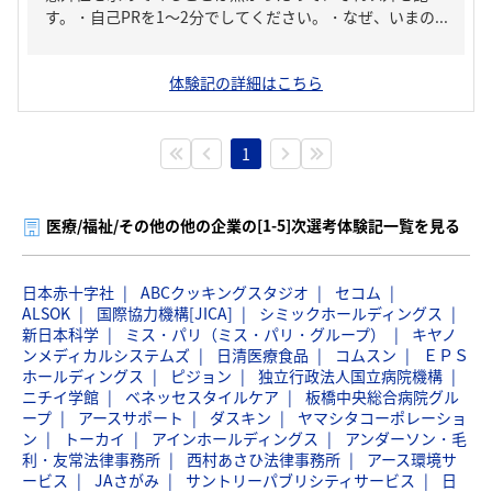
す。・自己PRを1～2分でしてください。・なぜ、いまの...
体験記の詳細はこちら
1
医療/福祉/その他の他の企業の[1-5]次選考体験記一覧を見る
日本赤十字社
ABCクッキングスタジオ
セコム
ALSOK
国際協力機構[JICA]
シミックホールディングス
新日本科学
ミス・パリ（ミス・パリ・グループ）
キヤノ
ンメディカルシステムズ
日清医療食品
コムスン
ＥＰＳ
ホールディングス
ピジョン
独立行政法人国立病院機構
ニチイ学館
ベネッセスタイルケア
板橋中央総合病院グル
ープ
アースサポート
ダスキン
ヤマシタコーポレーショ
ン
トーカイ
アインホールディングス
アンダーソン・毛
利・友常法律事務所
西村あさひ法律事務所
アース環境サ
ービス
JAさがみ
サントリーパブリシティサービス
日