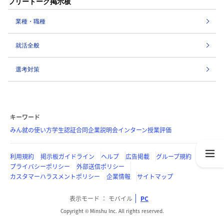
フリートーク掲示板
業種・職種
就活全般
選考対策
キーワード
みん就の使い方
学生認証
合同企業説明会
インターン
授業評価
利用規約
掲示板ガイドライン
ヘルプ
広告掲載
グループ規約
プライバシーポリシー
外部送信ポリシー
カスタマーハラスメントポリシー
企業情報
サイトマップ
表示モード
モバイル
PC
Copyright © Minshu Inc. All rights reserved.