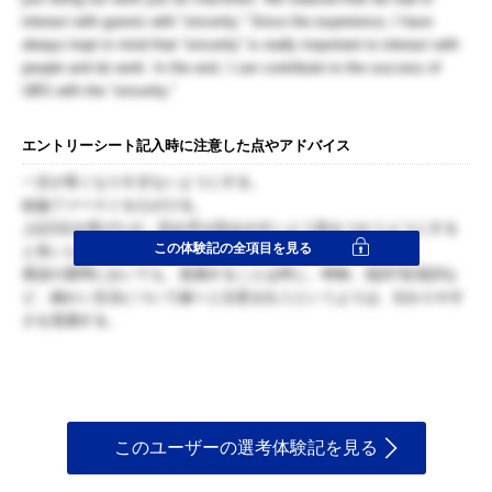
interact with guests with “sincerity.” Since the experience, I have
always kept in mind that “sincerity” is really important to interact with
people and do work. In the end, I can contribute to the success of
UBS with the “sincerity.”
エントリーシート記入時に注意した点やアドバイス
一文が長くなりすぎないようにする。
結論ファーストを心がける。
上記2点を挙げたが、読み手が読みやすいよう気をつかうようにする
この体験記の全項目を見る
と良いと思う。
英語の質問においても、意識することは同じ。時制、冠詞?定冠詞な
ど、細かい文法について細々と注意を払うというよりは、伝わりやす
さを意識する。
このユーザーの選考体験記を見る