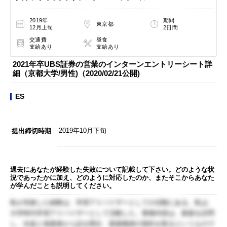
2019年
期間
東京都
12月上旬
2日間
交通費
昼食
支給あり
支給あり
2021年卒UBS証券の営業のインターンエントリーシート詳
細（京都大学/男性)（2020/02/21公開)
ES
2019年10月下旬
提出締切時期
過去にあなたが経験した失敗について記載して下さい。どのような状
況であったかに加え、どのように対応したのか、またそこからあなた
が学んだことも説明してください。
私が失敗した経験は、学習アドバイザーとしての活動にある。私は、
大学時代学習アドバイザーとして活動した。業務内容は、家庭を訪問
し、生徒と保護者から話を聞き、家庭教師の契約を取るというもので