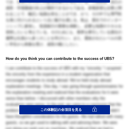
でき、非常にやりがいのある仕事だと考えている。二点目は、自己の
成長・市場価値の向上が期待できるからである。多種多様な企業と関
わることで、幅広い知識を得ることができ、かつ、その中でも専門性
を身に付けられるという点に魅力を感じる。私は、貴社でのインター
ンシップに参加し、投資銀行の業務を体験し、必要な知識やスキルを
習得したいと考えている。そのためにも、業界を牽引している貴社の
優秀な社員から多くのことを学びたい。また、選抜されたレベルの高
い学生から刺激を受け、成長の糧にしたい。
How do you think you can contribute to the success of UBS?
I can contribute to the success of UBS with my “sincerity.” I acquired
the sincerity from the experience in a student organization that
encourages students to study abroad. We’ve held study abroad
explanation meetings. One day, I was going through questionnaires for
the explanation meeting and realized that the evaluations for it were
worse than before. I discussed with other members why the
evaluations were worse. In the end, we came to a conclusion that the
この体験記の全項目を見る
problem was that we didn’t have “sincerity.” In other words, we didn’t
have thoughtful consideration for the guests. We had talked with many
guests, so we got used to talking with and advising them. We were
just doing our work just as machines. We realized that we had to