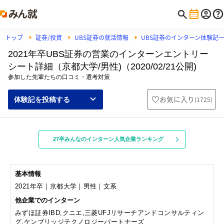
トップ
証券/投資
UBS証券の就活情報
UBS証券のインターン体験記
2021年卒UBS証券の営業のインターンエントリー
シート詳細（京都大学/男性)（2020/02/21公開)
参加した先輩たちの口コミ・選考対策
お気に入り
(
1725
)
体験記を投稿する
27卒みんなのインターン人気企業ランキング
基本情報
2021年卒｜京都大学｜男性｜文系
他企業でのインターン
みずほ証券IBD,クニエ,三菱UFJリサーチアンドコンサルティン
グ,ケンブリッジテクノロジーパートナーズ