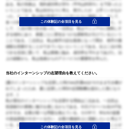
ある。私の失敗は、契約成功率が20％（平均は約50％）を下回ったと
いうことである。私は自分なりに考え、努力したが、上手くいかなか
った。そこで、私は他の学習アドバイザーたちに相談した。そして、
この体験記の全項目を見る
各々の良い点・悪い点を指摘し合うためのミーティングを開いた。そ
して、二点の気づきがあった。一点目は、私はマニュアルに固執しす
ぎる傾向にあり、家庭ごとに変化をつける柔軟性が欠けているという
ことである。二点目は、私は相手の話を親身になって聞き、相手の価
値観を把握することができていないということである。以上二点の気
づきを念頭に置いて、私は業務に臨み、成功率を70％まであげた。以
上の経験から、私は他者からのアドバイスの重要性を学んだ。
当社のインターンシップの志望理由を教えてください。
(夏のインターンシップを志望した時のes(共通es)がそのまま引き継が
れてしまったため、夏に志望したIBDの志望動機を提出した形になり
ます。)
私が貴社のインターンシップを志望する理由は二点ある。一点目は、
投資銀行の業務に魅力を感じるからである。今日グローバル化やIT化
がすすみ、企業が様々な問題を抱えている。その中で、M＆Aの提案
や資金調達のサポートを行い、企業の価値向上に貢献したいと考えて
いる。企業のサポートを通じて、日本経済の発展に深く携わることが
この体験記の全項目を見る