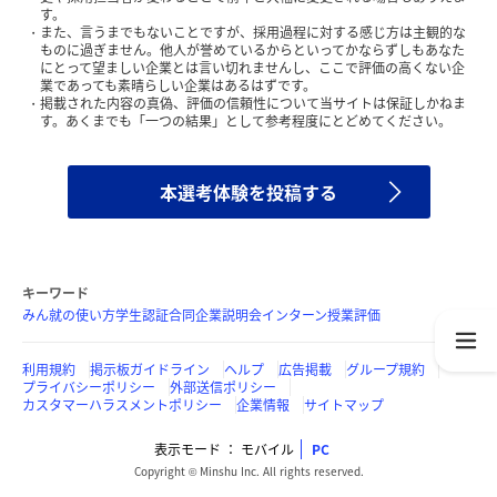
す。
また、言うまでもないことですが、採用過程に対する感じ方は主観的な
ものに過ぎません。他人が誉めているからといってかならずしもあなた
にとって望ましい企業とは言い切れませんし、ここで評価の高くない企
業であっても素晴らしい企業はあるはずです。
掲載された内容の真偽、評価の信頼性について当サイトは保証しかねま
す。あくまでも「一つの結果」として参考程度にとどめてください。
本選考体験を投稿する
キーワード
みん就の使い方
学生認証
合同企業説明会
インターン
授業評価
利用規約
掲示板ガイドライン
ヘルプ
広告掲載
グループ規約
プライバシーポリシー
外部送信ポリシー
カスタマーハラスメントポリシー
企業情報
サイトマップ
表示モード
モバイル
PC
Copyright © Minshu Inc. All rights reserved.