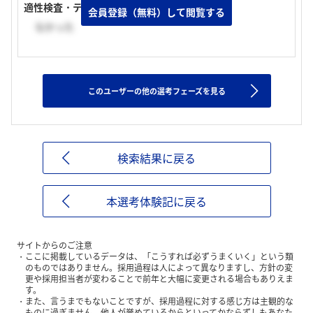
適性検査・テストの有無
会員登録（無料）して閲覧する
なかった
このユーザーの他の選考フェーズを見る
検索結果に戻る
本選考体験記に戻る
サイトからのご注意
ここに掲載しているデータは、「こうすれば必ずうまくいく」という類
のものではありません。採用過程は人によって異なりますし、方針の変
更や採用担当者が変わることで前年と大幅に変更される場合もありえま
す。
また、言うまでもないことですが、採用過程に対する感じ方は主観的な
ものに過ぎません。他人が誉めているからといってかならずしもあなた