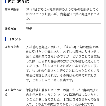
内定（内々定）
3月27日までに入社誓約書のようなものを郵送してく
拘束や指示
ださいというお願いが、内定通知と共に郵送されてき
た。
郵便
通知方法
コメント
入社誓約書郵送に関して、「まだ3月下旬の段階では、
よかった点
他に受けたい企業もあり、必ずしも貴社に入社させて
頂くとお約束できないのですが」ということでお電話
した際、出られた秘書課の方がとても親切に対応して
くださり、「もしよろしければとりあえず出して頂い
て、もし他の企業さんに行くことになったなどという
場合にお話し頂ければ、その時はその時で対応しま
す」とおっしゃて下さった点です。
筆記試験を兼ねたセミナーの後、たった2度の面接で
よくなかった
内定が出るということで、少々早過ぎはしないかとい
点
うことが気になりました。本当に自分を分かってもら
えて、その上での内定なのかという点が不安です。