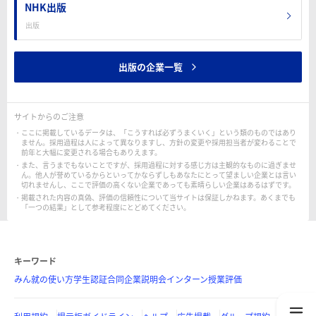
NHK出版
出版
出版の企業一覧
サイトからのご注意
ここに掲載しているデータは、「こうすれば必ずうまくいく」という類のものではあり
ません。採用過程は人によって異なりますし、方針の変更や採用担当者が変わることで
前年と大幅に変更される場合もありえます。
また、言うまでもないことですが、採用過程に対する感じ方は主観的なものに過ぎませ
ん。他人が誉めているからといってかならずしもあなたにとって望ましい企業とは言い
切れませんし、ここで評価の高くない企業であっても素晴らしい企業はあるはずです。
掲載された内容の真偽、評価の信頼性について当サイトは保証しかねます。あくまでも
「一つの結果」として参考程度にとどめてください。
キーワード
みん就の使い方
学生認証
合同企業説明会
インターン
授業評価