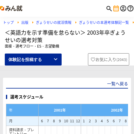
トップ
出版
ぎょうせいの就活情報
ぎょうせいの本選考体験記一覧
＜英語力を示す準備を怠らない＞ 2003年卒ぎょう
せいの選考対策
面接・選考フロー・ES・志望動機
お気に入り
(
2043
)
体験記を投稿する
一覧へ戻る
選考スケジュール
年
2001年
2002年
月
6
7
8
9
10
11
12
1
2
3
4
5
6
7
8
9
資料請求・プレ
エントリー