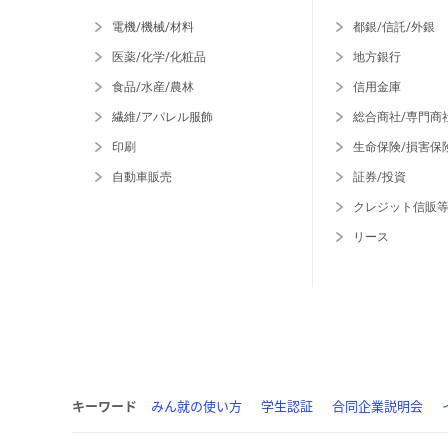
電機/機械/材料
都銀/信託/外銀
医薬/化学/化粧品
地方銀行
食品/水産/農林
信用金庫
繊維/アパレル服飾
総合商社/専門商
印刷
生命保険/損害保
自動車販売
証券/投資
クレジット信販
リース
キーワード
みん就の使い方
学生認証
合同企業説明会