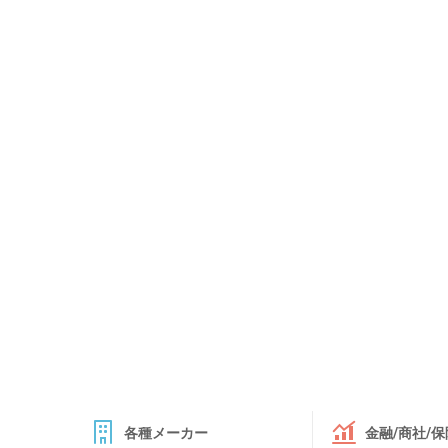
各種メーカー
金融/商社/保