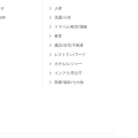
ジオ
人材
制作
流通/小売
トラベル/航空/運輸
教育
建設/住宅/不動産
レストラン/フード
ホテル/レジャー
インフラ/官公庁
医療/福祉/その他