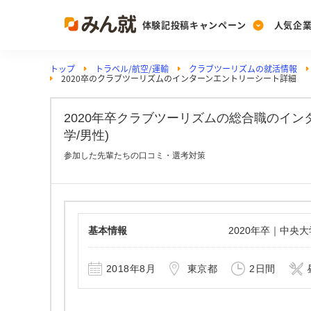
体験記投稿キャンペーン
人気企
トップ
トラベル/航空/運輸
クラブツーリズムの就活情報
Post
Ranking
PickUp
2020卒のクラブツーリズムのインターンエントリーシート詳細
投稿する
ランキングを見る
注目の企業特集
2020年卒クラブツーリズムの総合職のイ
学/男性)
Vote
参加した先輩たちの口コミ・選考対策
投票する
動画で知ろう！業界・
基本情報
2020年卒｜中央
2018年8月
東京都
2日間