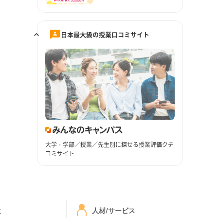
日本最大級の授業口コミサイト
大学・学部／授業／先生別に探せる授業評価クチ
コミサイト
ミ
人材/サービス