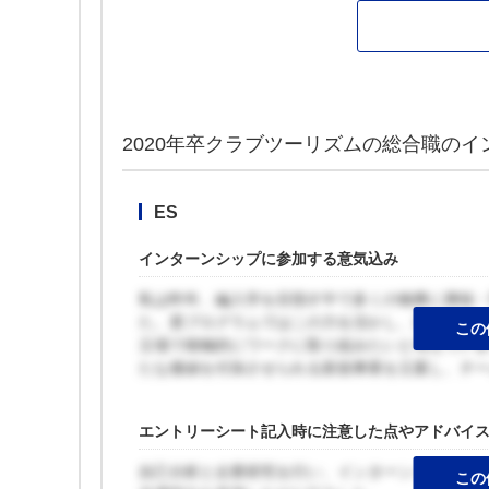
2020年卒クラブツーリズムの総合職のイ
ES
インターンシップに参加する意気込み
私は昨年、編入学を目指す中で多くの物事に興味
た。貴プログラムではこの力を活かし、貴社の強
この
立場で積極的にワークに取り組みたいと考えてい
たな価値を付加させられる新規事業を立案し、チ
エントリーシート記入時に注意した点やアドバイ
自己分析と企業研究を行い、インターンシップに
この