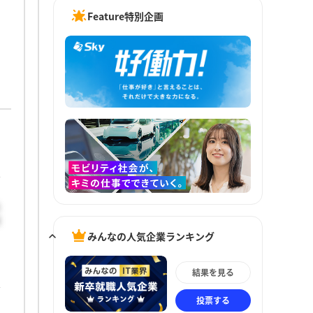
Feature特別企画
る
新
みんなの人気企業ランキング
結果を見る
投票する
、