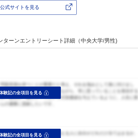
公式サイトを見る
ンターンエントリーシート詳細（中央大学/男性)
・問題意識を持つことが重要だと考え、それを強みとして身に付けまし
みである人の繋がりを念頭に置きながら、常に思っていることを発信す
体験記の全項目を見る
ます。貴社が、旅にテーマという付加価値を与えているように、人生に
ームの優勝に貢献したいです。
ス
参加するにふさわしいと企業が考える人に自分がどれだけ当てはまるか
体験記の全項目を見る