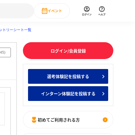
イベント
ログイン
ヘルプ
ントリーシート一覧
Event
の新卒就職人気企業ランキング
みんなのインターン人気企業ランキン
直近のイベント一覧
ログイン/会員登録
もっと見る
45
)
 IT・DX現場社員インタビュー
の新卒就職人気企業ランキング
みんなのインターン人気企業ランキン
選考体験記を投稿する
インターン体験記を投稿する
初めてご利用される方