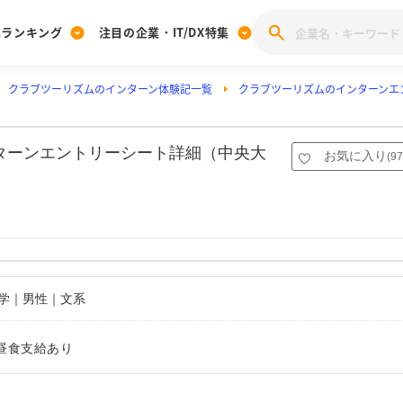
業ランキング
注目の企業・IT/DX特集
クラブツーリズムのインターン体験記一覧
クラブツーリズムのインターンエ
注目の企業特集
みんなのIT業界新卒就職人気企業ランキング
みんな
[27卒] 本選考体験記投稿キャンペーン
28卒 注目企業特集
27卒 注目企業特集
みんなのDX企業就職ブランド調査
ンターンエントリーシート詳細（中央大
お気に入り
(
97
注目のIT・DX企業特集
28卒 IT・DX企業特集
27卒 IT・DX企業特集
28卒
みんなのIT業界新卒就職人気企業ランキング
みんな
企業研究
大学｜男性｜文系
昼食支給あり