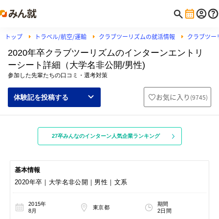
トップ
トラベル/航空/運輸
クラブツーリズムの就活情報
クラブツー
2020年卒クラブツーリズムのインターンエントリ
ーシート詳細（大学名非公開/男性)
参加した先輩たちの口コミ・選考対策
お気に入り
(
9745
)
体験記を投稿する
27卒みんなのインターン人気企業ランキング
基本情報
2020年卒｜大学名非公開｜男性｜文系
2015年
期間
東京都
8月
2日間