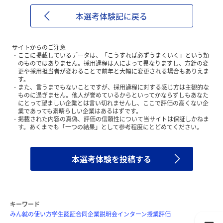
本選考体験記に戻る
サイトからのご注意
ここに掲載しているデータは、「こうすれば必ずうまくいく」という類
のものではありません。採用過程は人によって異なりますし、方針の変
更や採用担当者が変わることで前年と大幅に変更される場合もありえま
す。
また、言うまでもないことですが、採用過程に対する感じ方は主観的な
ものに過ぎません。他人が誉めているからといってかならずしもあなた
にとって望ましい企業とは言い切れませんし、ここで評価の高くない企
業であっても素晴らしい企業はあるはずです。
掲載された内容の真偽、評価の信頼性について当サイトは保証しかねま
す。あくまでも「一つの結果」として参考程度にとどめてください。
本選考体験を投稿する
キーワード
みん就の使い方
学生認証
合同企業説明会
インターン
授業評価