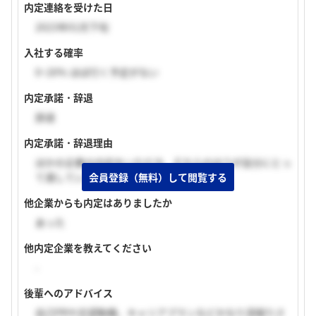
内定連絡を受けた日
2023年01月下旬
入社する確率
0~20% ほぼ行く予定がない
内定承諾・辞退
辞退
内定承諾・辞退理由
ほかの企業の内定をいただき、そちらのほうが自分にとっ
会員登録（無料）して閲覧する
て適していると判断したため。
他企業からも内定はありましたか
あった
他内定企業を教えてください
-
後輩へのアドバイス
自己PRや志望動機、キャリアプランなどかなり深堀りさ