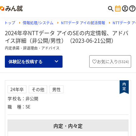
トップ
情報処理/システム
NTTデータ アイの就活情報
NTTデータ 
2024年卒NTTデータ アイのSEの内定情報、アドバ
イス詳細（非公開/男性）（2023-06-21公開）
内定承諾・辞退理由・アドバイス
お気に入り
(
5324
)
体験記を投稿する
24年卒
その他
男性
学校名
：
非公開
職種
：
SE
内定・内々定