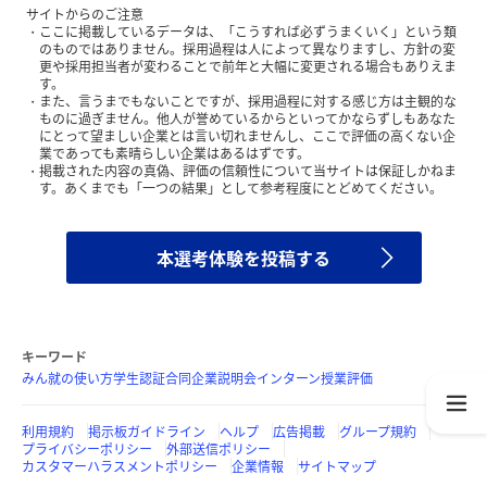
サイトからのご注意
ここに掲載しているデータは、「こうすれば必ずうまくいく」という類
のものではありません。採用過程は人によって異なりますし、方針の変
更や採用担当者が変わることで前年と大幅に変更される場合もありえま
す。
また、言うまでもないことですが、採用過程に対する感じ方は主観的な
ものに過ぎません。他人が誉めているからといってかならずしもあなた
にとって望ましい企業とは言い切れませんし、ここで評価の高くない企
業であっても素晴らしい企業はあるはずです。
掲載された内容の真偽、評価の信頼性について当サイトは保証しかねま
す。あくまでも「一つの結果」として参考程度にとどめてください。
本選考体験を投稿する
キーワード
みん就の使い方
学生認証
合同企業説明会
インターン
授業評価
利用規約
掲示板ガイドライン
ヘルプ
広告掲載
グループ規約
プライバシーポリシー
外部送信ポリシー
カスタマーハラスメントポリシー
企業情報
サイトマップ