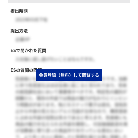
提出時期
2023年03月下旬
提出方法
企業HP
ESで聞かれた質問
入社後に成し遂げたいことはなんですか。
ESの質問の回答
会員登録（無料）して閲覧する
色弱者にもパッケージ買いを楽しめる商品作りです。加齢
に伴う色覚変化はほぼ全員に起こると言われており、将来
の超高齢社会において重要視すべきです。特定色の識別が
困難だと、既存の外装では商品の魅力が伝わりにくいとい
う問題点があります。殆どのスナック菓子は遮光、湿気防
止から中身の見えないアルミ包装が主体なので、購買意欲
に占める外装の役割は多大であると考えます。色弱者にも
商品の魅力を伝えられる外装を開発し、付加価値創造を掲
げ消費者に寄り添った商品作りを行っている貴社におい
て、より多くの人に美味しさと笑顔を届ける事に貢献した