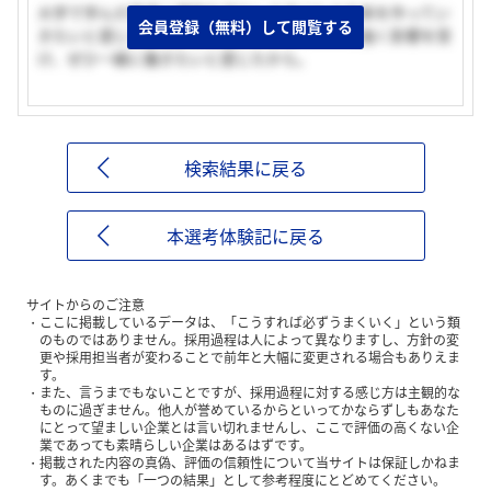
大学で学んだ発達心理学を活かして子どもの未来を作ってい
会員登録（無料）して閲覧する
きたいと感じたから。またミキハウスの人にも強く影響を受
け、ぜひ一緒に働きたいと感じたから。
検索結果に戻る
本選考体験記に戻る
サイトからのご注意
ここに掲載しているデータは、「こうすれば必ずうまくいく」という類
のものではありません。採用過程は人によって異なりますし、方針の変
更や採用担当者が変わることで前年と大幅に変更される場合もありえま
す。
また、言うまでもないことですが、採用過程に対する感じ方は主観的な
ものに過ぎません。他人が誉めているからといってかならずしもあなた
にとって望ましい企業とは言い切れませんし、ここで評価の高くない企
業であっても素晴らしい企業はあるはずです。
掲載された内容の真偽、評価の信頼性について当サイトは保証しかねま
す。あくまでも「一つの結果」として参考程度にとどめてください。