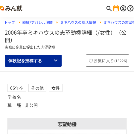
トップ
繊維/アパレル服飾
ミキハウスの就活情報
ミキハウスの志望
2006年卒ミキハウスの志望動機詳細（/女性）（公
開）
実際に企業に提出した志望動機
お気に入り
(
13226
)
体験記を投稿する
06年卒
その他
女性
学校名
：
職種
：
非公開
志望動機