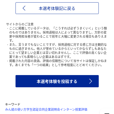
本選考体験記に戻る
サイトからのご注意
ここに掲載しているデータは、「こうすれば必ずうまくいく」という類
のものではありません。採用過程は人によって異なりますし、方針の変
更や採用担当者が変わることで前年と大幅に変更される場合もありえま
す。
また、言うまでもないことですが、採用過程に対する感じ方は主観的な
ものに過ぎません。他人が誉めているからといってかならずしもあなた
にとって望ましい企業とは言い切れませんし、ここで評価の高くない企
業であっても素晴らしい企業はあるはずです。
掲載された内容の真偽、評価の信頼性について当サイトは保証しかねま
す。あくまでも「一つの結果」として参考程度にとどめてください。
本選考体験を投稿する
キーワード
みん就の使い方
学生認証
合同企業説明会
インターン
授業評価