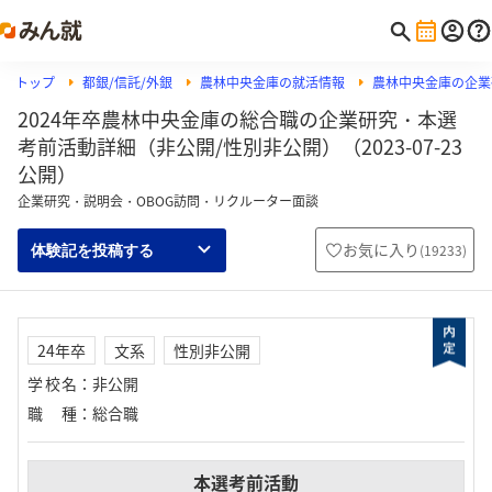
トップ
都銀/信託/外銀
農林中央金庫の就活情報
農林中央金庫の企業
2024年卒農林中央金庫の総合職の企業研究・本選
考前活動詳細（非公開/性別非公開）（2023-07-23
公開）
企業研究・説明会・OBOG訪問・リクルーター面談
お気に入り
(
19233
)
体験記を投稿する
24年卒
文系
性別非公開
学校名
：
非公開
職種
：
総合職
本選考前活動