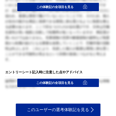
いかに自分に金銭面や待遇面で有利になるかを考えて働くはずです
この体験記の全項目を見る
が、会社ありきの個人として目の前の仕事を忠実にこなすことだけに
追われ、最適な環境で働けていないということです。そのため、個人
が自分の能力を満足に発揮できる環境に身を置けるように制度を整え
る必要があります。ここで目をつけたのが会社選びです。日本は労働
生産性が高い他国と比較して転職率が低くなっていますが、満足度が
高いわけではありません。失業保険の充実や解雇規制の緩和など制度
面から転職の妨げとなる要素を改善していくことで、労働市場の流動
性は向上します。これにより、先述した個人が最適な環境に身を置く
ことができる可能性が高まるという目標の達成につながると考えま
す。
エントリーシート記入時に注意した点やアドバイス
論理的であること。また、リサーチがメインではないので細かな情報
この体験記の全項目を見る
を入れすぎないこと。
このユーザーの選考体験記を見る