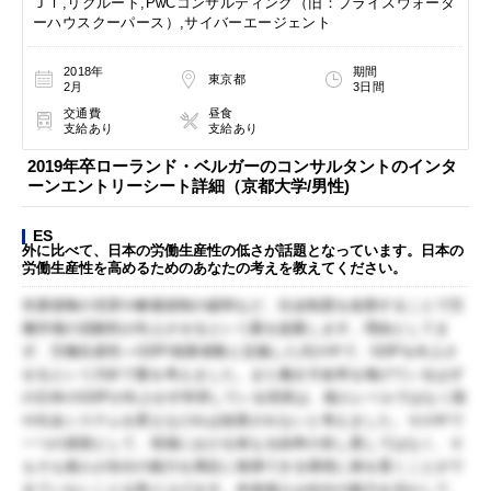
ＪＴ,リクルート,PwCコンサルティング（旧：プライスウォータ
ーハウスクーパース）,サイバーエージェント
2018年
期間
東京都
2月
3日間
交通費
昼食
支給あり
支給あり
2019年卒ローランド・ベルガーのコンサルタントのインタ
ーンエントリーシート詳細（京都大学/男性)
ES
外に比べて、日本の労働生産性の低さが話題となっています。日本の
労働生産性を高めるためのあなたの考えを教えてください。
失業保険の充実や解雇規制の緩和など、社会制度を改善することで労
働市場の流動性が向上させるという案を提案します。理由としてま
ず、労働生産性＝GDP/就業者数と定義した式の中で、GDPを向上さ
せるという方針で案を考えました。また働き方改革を掲げているはず
の日本のGDPが向上せず停滞している現実は、個人レベルではなく国
や社会システムを変えなければ改善されないと考えました。その中で
一つの原因として、現場における単なる効率の良し悪しではなく、そ
もそも個人が自分の能力を満足に発揮できる環境に身を置くことがで
きていないことを取り上げます。本来個人は自分の能力を活かして、