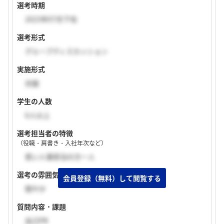
選考時期
2023年07月下旬
選考形式
グループディスカッション
実施形式
対面
学生の人数
6人以上
選考担当者の特徴
（役職・肩書き・入社年次など）
若い人事担当の方一人
選考の雰囲気
穏やか
質問内容・課題
自己PR