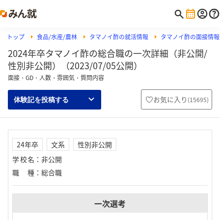
トップ
食品/水産/農林
タマノイ酢の就活情報
タマノイ酢の面接情報
2024年卒タマノイ酢の総合職の一次詳細（非公開/
性別非公開）（2023/07/05公開）
面接・GD・人数・雰囲気・質問内容
お気に入り
(
15695
)
体験記を投稿する
24年卒
文系
性別非公開
学校名
：
非公開
職種
：
総合職
一次選考