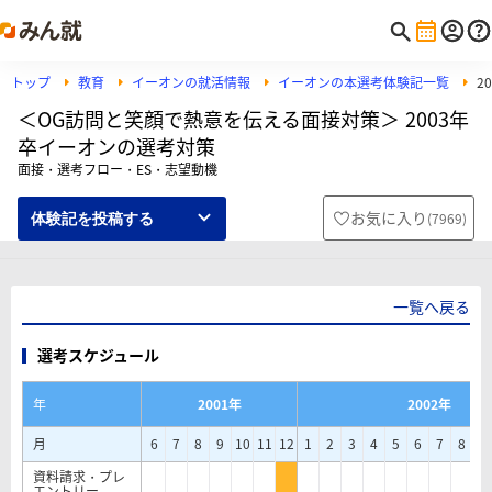
トップ
教育
イーオンの就活情報
イーオンの本選考体験記一覧
2
＜OG訪問と笑顔で熱意を伝える面接対策＞ 2003年
卒イーオンの選考対策
面接・選考フロー・ES・志望動機
お気に入り
(
7969
)
体験記を投稿する
一覧へ戻る
選考スケジュール
年
2001年
2002年
月
6
7
8
9
10
11
12
1
2
3
4
5
6
7
8
9
資料請求・プレ
エントリー