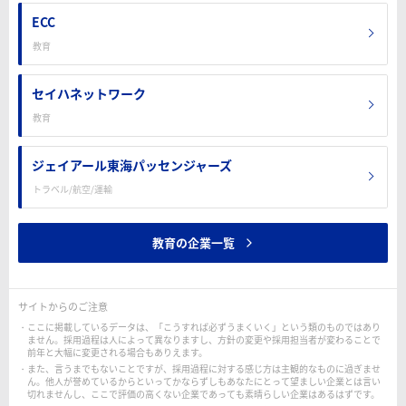
ECC
教育
セイハネットワーク
教育
ジェイアール東海パッセンジャーズ
トラベル/航空/運輸
教育の企業一覧
サイトからのご注意
ここに掲載しているデータは、「こうすれば必ずうまくいく」という類のものではあり
ません。採用過程は人によって異なりますし、方針の変更や採用担当者が変わることで
前年と大幅に変更される場合もありえます。
また、言うまでもないことですが、採用過程に対する感じ方は主観的なものに過ぎませ
ん。他人が誉めているからといってかならずしもあなたにとって望ましい企業とは言い
切れませんし、ここで評価の高くない企業であっても素晴らしい企業はあるはずです。