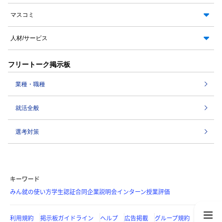
マスコミ
人材/サービス
フリートーク掲示板
業種・職種
就活全般
選考対策
キーワード
みん就の使い方
学生認証
合同企業説明会
インターン
授業評価
利用規約
掲示板ガイドライン
ヘルプ
広告掲載
グループ規約