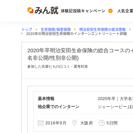
体験記投稿キャンペーン
人気企
トップ
生命保険/損害保険
明治安田生命保険の就活情報
Post
Ranking
PickUp
2020卒の明治安田生命保険のインターンエントリーシート詳細
投稿する
ランキングを見る
注目の企業特集
2020年卒明治安田生命保険の総合コース
名非公開/性別非公開)
Vote
参加した先輩たちの口コミ・選考対策
投票する
動画で知ろう！業界・
基本情報
2020年卒｜大学
他企業でのインターン
ジェーシービー,ほ
2018年9月
大阪府
5日間