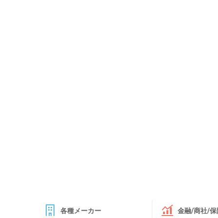
各種メーカー
金融/商社/保