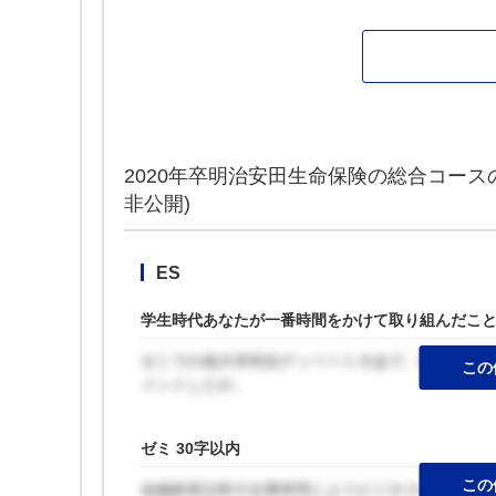
2020年卒明治安田生命保険の総合コー
非公開)
ES
学生時代あなたが一番時間をかけて取り組んだことに
ゼミでの他大学対抗ディベート大会で、難しい課
この
メントしたか。
ゼミ 30字以内
この
金融政策分析や企業研究によりビジネスの仕組み