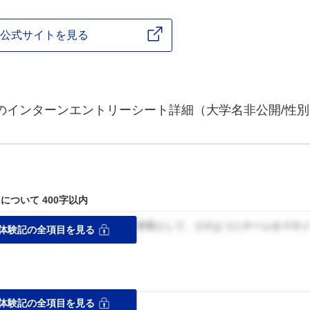
公式サイトを見る
スのインターンエントリーシート詳細（大学名非公開/性別
ついて 400字以内
題にも諦めずに取り組んだこと。班長として、どのようにチームをマネ
体験記の全項目を見る
体験記の全項目を見る
を学んでいる。