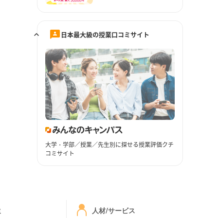
日本最大級の授業口コミサイト
大学・学部／授業／先生別に探せる授業評価クチ
コミサイト
ミ
人材/サービス