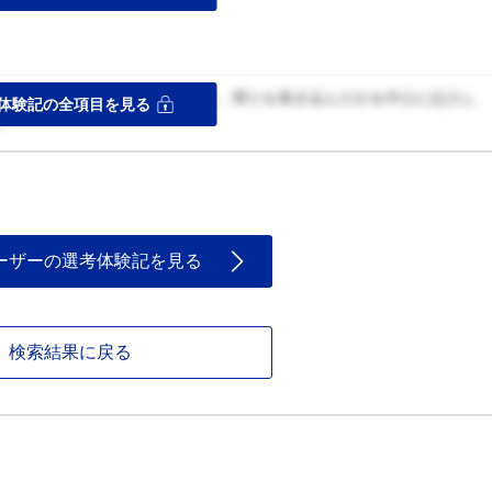
ス
私自身がどのように主体性を持ち、周りを巻き込んだかを中心に記入し
体験記の全項目を見る
。
ーザーの選考体験記を見る
検索結果に戻る