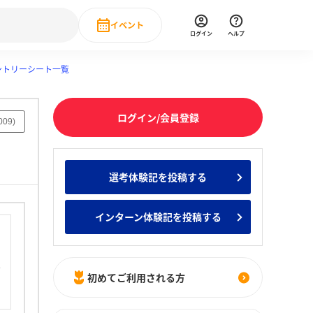
イベント
ログイン
ヘルプ
ントリーシート一覧
Event
の新卒就職人気企業ランキング
みんなのインターン人気企業ランキン
直近のイベント一覧
ログイン/会員登録
もっと見る
009
)
 IT・DX現場社員インタビュー
の新卒就職人気企業ランキング
みんなのインターン人気企業ランキン
選考体験記を投稿する
インターン体験記を投稿する
初めてご利用される方