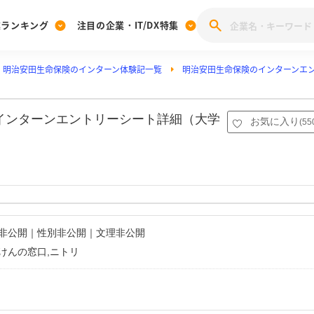
業ランキング
注目の企業・IT/DX特集
明治安田生命保険のインターン体験記一覧
明治安田生命保険のインターンエ
注目の企業特集
みんなのIT業界新卒就職人気企業ランキング
みんな
[27卒] 本選考体験記投稿キャンペーン
28卒 注目企業特集
27卒 注目企業特集
みんなのDX企業就職ブランド調査
のインターンエントリーシート詳細（大学
お気に入り
(
55
注目のIT・DX企業特集
28卒 IT・DX企業特集
27卒 IT・DX企業特集
28卒
みんなのIT業界新卒就職人気企業ランキング
みんな
企業研究
名非公開｜性別非公開｜文理非公開
けんの窓口,ニトリ