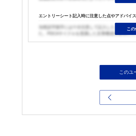
エントリーシート記入時に注意した点やアドバイ
当然誤字脱字には十分注意して記入した。また、
この
た。PDCAサイクルを意識した文章構成を重視した
このユ