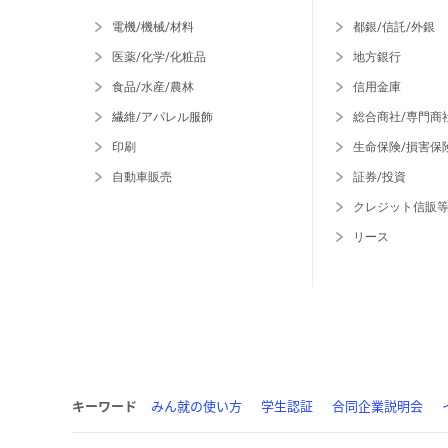
電機/機械/材料
都銀/信託/外銀
医薬/化学/化粧品
地方銀行
食品/水産/農林
信用金庫
繊維/アパレル服飾
総合商社/専門商
印刷
生命保険/損害保
自動車販売
証券/投資
クレジット信販
リース
キーワード
みん就の使い方
学生認証
合同企業説明会