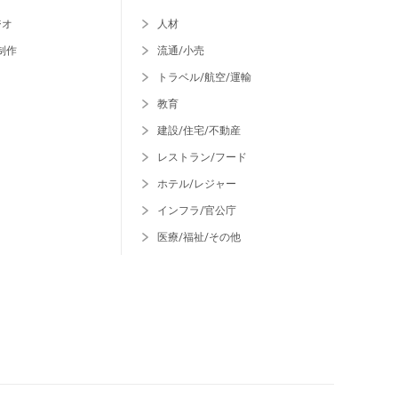
ジオ
人材
制作
流通/小売
トラベル/航空/運輸
教育
建設/住宅/不動産
レストラン/フード
ホテル/レジャー
インフラ/官公庁
医療/福祉/その他